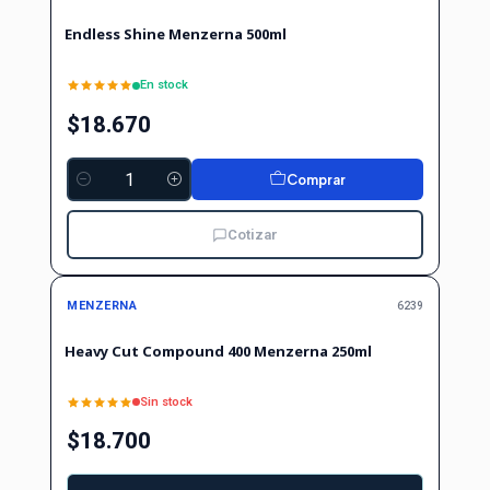
Endless Shine Menzerna 500ml
En stock
$18.670
Comprar
Cantidad
Cotizar
Agotado
MENZERNA
6239
Heavy Cut Compound 400 Menzerna 250ml
Sin stock
$18.700