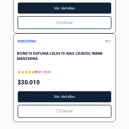
Ver detalles
Cotizar
Agotado
MENZERNA
7911
BONETE ESPUMA CELESTE WAX (2UNID) 95MM
MENZERNA
Sin stock
$30.010
Ver detalles
Cotizar