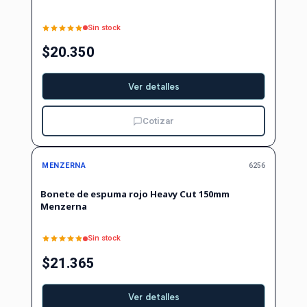
Sin stock
$20.350
Ver detalles
Cotizar
Agotado
MENZERNA
6256
Bonete de espuma rojo Heavy Cut 150mm
Menzerna
Sin stock
$21.365
Ver detalles