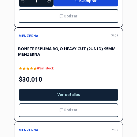
Comprar
Cantidad
Cotizar
Agotado
MENZERNA
7908
BONETE ESPUMA ROJO HEAVY CUT (2UNID) 95MM
MENZERNA
Sin stock
$30.010
Ver detalles
Cotizar
Agotado
MENZERNA
7909