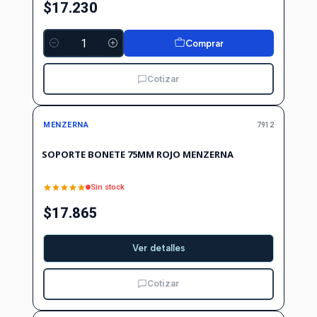
$17.230
Comprar
Cantidad
Cotizar
Agotado
MENZERNA
7912
SOPORTE BONETE 75MM ROJO MENZERNA
Sin stock
$17.865
Ver detalles
Cotizar