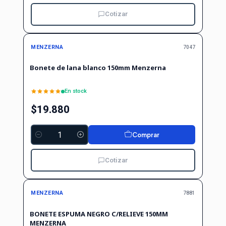
Cotizar
MENZERNA
7047
Bonete de lana blanco 150mm Menzerna
En stock
$19.880
Comprar
Cantidad
Cotizar
Agotado
MENZERNA
7881
BONETE ESPUMA NEGRO C/RELIEVE 150MM
MENZERNA