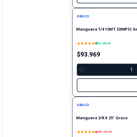
GRACO
Manguera 1/4 15MT 3300PSI G
En stock
$93.969
Cantidad
Agotado
GRACO
Manguera 3/8 X 25" Graco
Sin stock