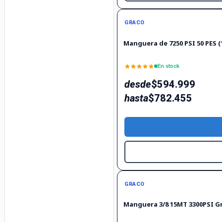
GRACO
Manguera de 7250 PSI 50 PES 
En stock
desde
$594.999
hasta
$782.455
GRACO
Manguera 3/8 15MT 3300PSI G