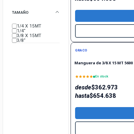
TAMAÑO
1/4 X 15MT
1/4"
3/8 X 15MT
3/8"
GRACO
Manguera de 3/8 X 15 MT 5600 
En stock
desde
$362.973
hasta
$654.638