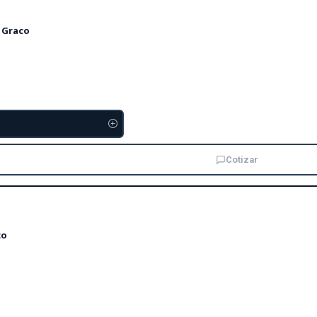
 Graco
Cotizar
co