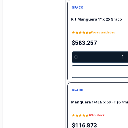
GRACO
Kit Manguera 1" x 25 Graco
Pocas unidades
$583.257
Cantidad
Agotado
GRACO
Manguera 1/4 IN x 50 FT (6.4m
Sin stock
$116.873