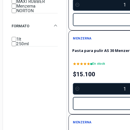
MAXI RUBBER
Menzerna
Cantidad
NORTON
FORMATO
1lt
MENZERNA
250ml
Pasta para pulir AS 30 Menze
En stock
$15.100
Cantidad
MENZERNA