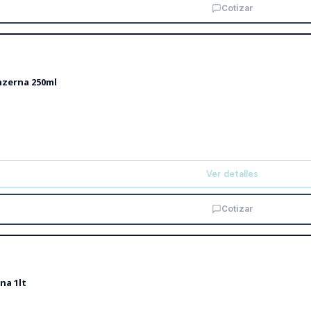
Cotizar
zerna 250ml
Ver detalles
Cotizar
na 1lt