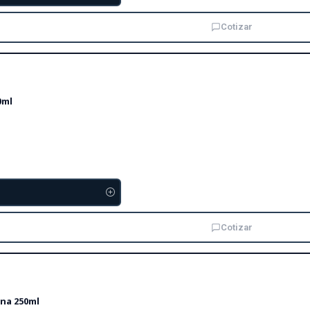
Cotizar
0ml
Cotizar
rna 250ml