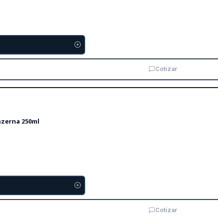
Cotizar
nzerna 250ml
Cotizar