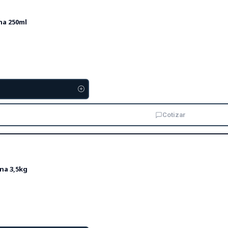
na 250ml
Cotizar
na 3,5kg