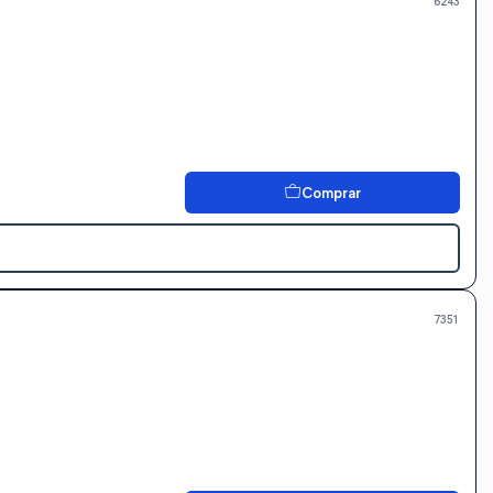
6243
Comprar
7351