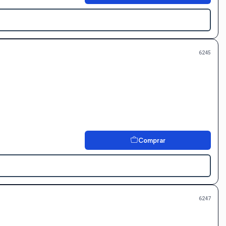
6245
Comprar
6247