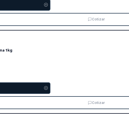
Cotizar
rna 1kg
Cotizar