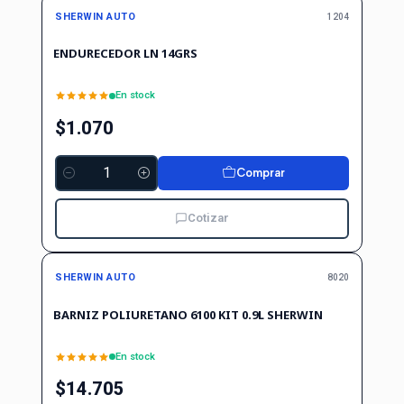
SHERWIN AUTO
1204
ENDURECEDOR LN 14GRS
En stock
$1.070
Comprar
Cantidad
Cotizar
No disponible
SHERWIN AUTO
8020
BARNIZ POLIURETANO 6100 KIT 0.9L SHERWIN
En stock
$14.705