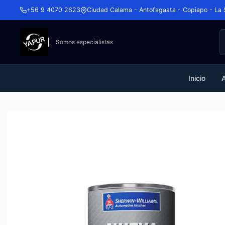
+56 9 4070 2623
Ciudad Calama - Antofagasta - Copiapo - La 
Somos especialistas
Inicio