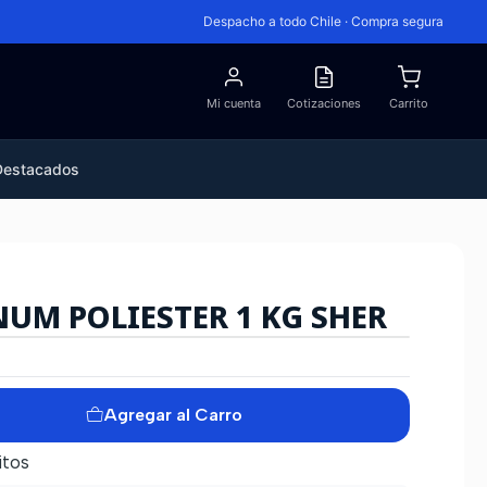
Despacho a todo Chile · Compra segura
Mi cuenta
Cotizaciones
Carrito
Destacados
NUM POLIESTER 1 KG SHER
Agregar al Carro
itos