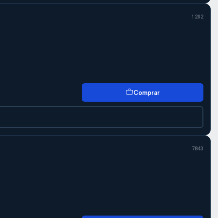
1202
Comprar
7843