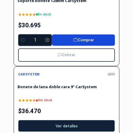
Soporte bonete 128mm CarSystem
En stock
$30.695
Comprar
Cantidad
Cotizar
Agotado
CARSYSTEM
6559
Bonete de lana doble cara 9" CarSystem
Sin stock
$36.470
Ver detalles