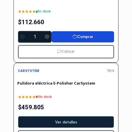
En stock
$112.660
Comprar
Cantidad
Cotizar
Agotado
CARSYSTEM
7310
Pulidora eléctrica E-Polisher CarSystem
Sin stock
$459.805
Ver detalles