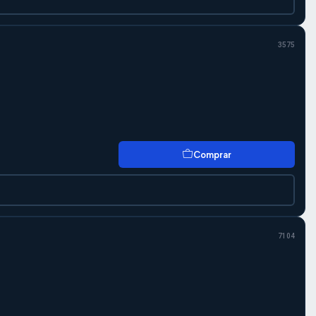
3575
Comprar
7104