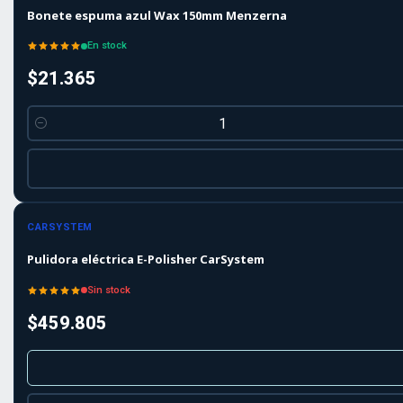
Bonete espuma azul Wax 150mm Menzerna
En stock
$21.365
Cantidad
Agotado
CARSYSTEM
Pulidora eléctrica E-Polisher CarSystem
Sin stock
$459.805