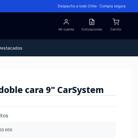
Despacho a todo Chile · Compra segura
Mi cuenta
Cotizaciones
Carrito
Destacados
doble cara 9" CarSystem
itos
$50.000