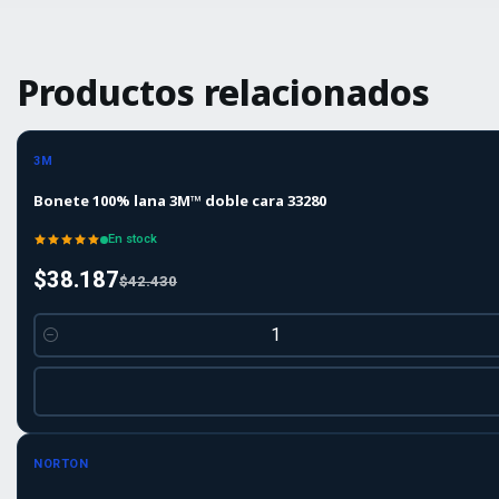
Productos relacionados
-10%
-10%
OFF
3M
Bonete 100% lana 3M™ doble cara 33280
En stock
$38.187
$42.430
Cantidad
-10%
-10%
OFF
NORTON