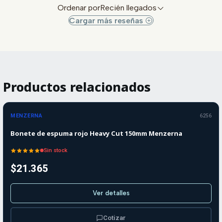
Ordenar por
Recién llegados
Cargar más reseñas
Productos relacionados
Agotado
MENZERNA
6256
Bonete de espuma rojo Heavy Cut 150mm Menzerna
Sin stock
$21.365
Ver detalles
Cotizar