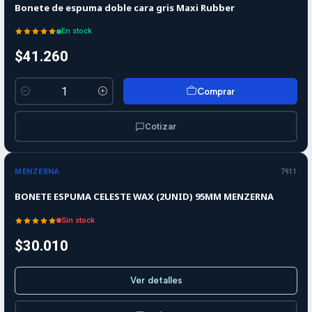
Bonete de espuma doble cara gris Maxi Rubber
En stock
$41.260
Comprar
Cantidad
Cotizar
Agotado
MENZERNA
7911
BONETE ESPUMA CELESTE WAX (2UNID) 95MM MENZERNA
Sin stock
$30.010
Ver detalles