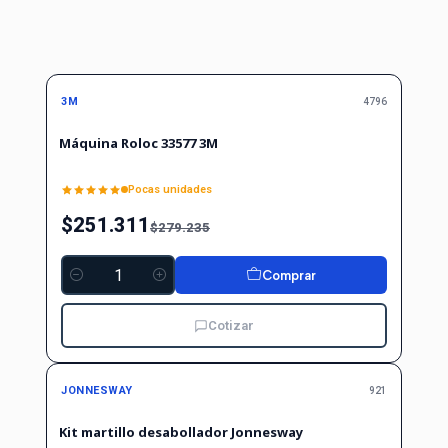
-10%
-10%
OFF
3M
4796
Máquina Roloc 33577 3M
Pocas unidades
$251.311
$279.235
Comprar
Cantidad
Cotizar
No disponible
JONNESWAY
921
Kit martillo desabollador Jonnesway