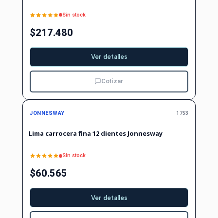
Sin stock
$217.480
Ver detalles
Cotizar
No disponible
JONNESWAY
1753
Lima carrocera fina 12 dientes Jonnesway
Sin stock
$60.565
Ver detalles