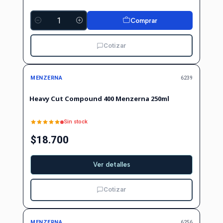
Comprar
Cantidad
Cotizar
Agotado
MENZERNA
6239
Heavy Cut Compound 400 Menzerna 250ml
Sin stock
$18.700
Ver detalles
Cotizar
Agotado
MENZERNA
6256