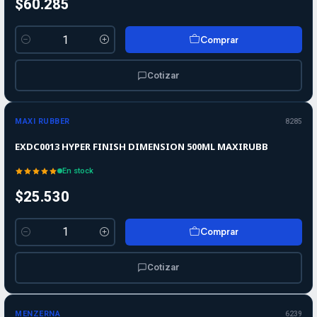
$60.285
Comprar
Cantidad
Cotizar
MAXI RUBBER
8285
EXDC0013 HYPER FINISH DIMENSION 500ML MAXIRUBB
En stock
$25.530
Comprar
Cantidad
Cotizar
Agotado
MENZERNA
6239