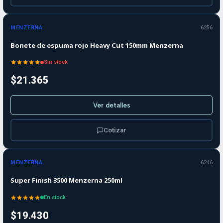
Agotado
MENZERNA
6256
Bonete de espuma rojo Heavy Cut 150mm Menzerna
Sin stock
$21.365
Ver detalles
Cotizar
MENZERNA
6246
Super Finish 3500 Menzerna 250ml
En stock
$19.430