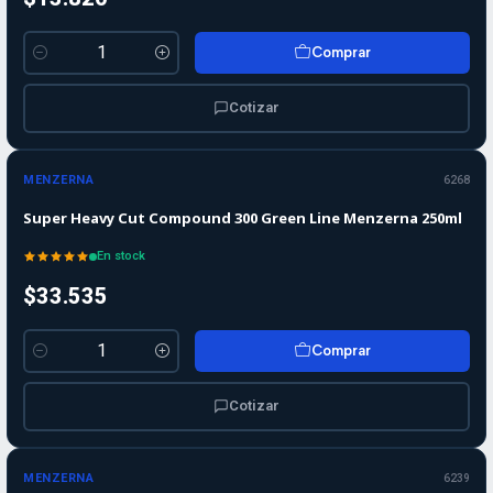
Comprar
Cantidad
Cotizar
MENZERNA
6268
Super Heavy Cut Compound 300 Green Line Menzerna 250ml
En stock
$33.535
Comprar
Cantidad
Cotizar
Agotado
MENZERNA
6239