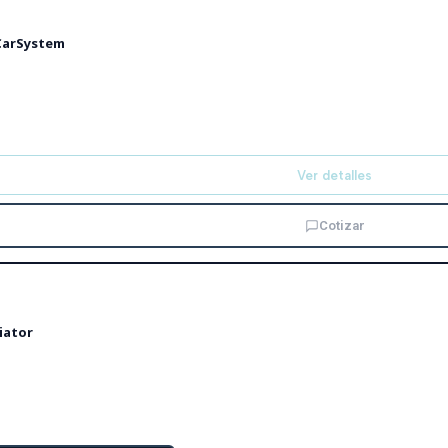
 CarSystem
Ver detalles
Cotizar
iator