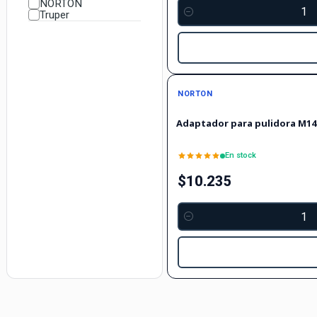
NORTON
Truper
Cantidad
NORTON
Adaptador para pulidora M1
En stock
$10.235
Cantidad