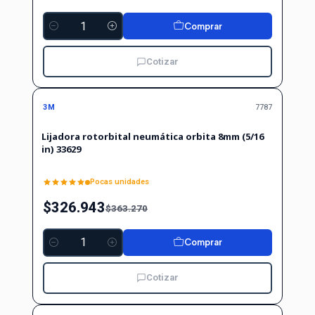
Comprar
Cantidad
Cotizar
-10%
-10%
OFF
3M
7787
Lijadora rotorbital neumática orbita 8mm (5/16
in) 33629
Pocas unidades
$326.943
$363.270
Comprar
Cantidad
Cotizar