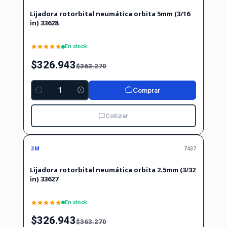
Lijadora rotorbital neumática orbita 5mm (3/16
in) 33628
En stock
$326.943
$363.270
Comprar
Cantidad
Cotizar
-10%
-10%
OFF
3M
7437
Lijadora rotorbital neumática orbita 2.5mm (3/32
in) 33627
En stock
$326.943
$363.270