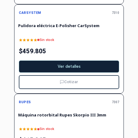
Agotado
CARSYSTEM
7310
Pulidora eléctrica E-Polisher CarSystem
Sin stock
$459.805
Ver detalles
Cotizar
No disponible
RUPES
7307
Máquina rotorbital Rupes Skorpio III 3mm
Sin stock