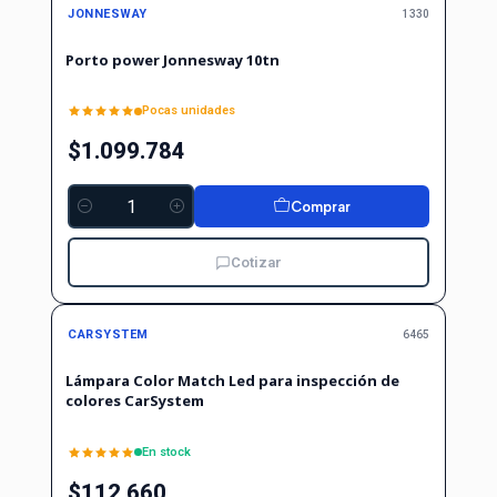
JONNESWAY
1330
Porto power Jonnesway 10tn
Pocas unidades
$1.099.784
Comprar
Cantidad
Cotizar
CARSYSTEM
6465
Lámpara Color Match Led para inspección de
colores CarSystem
En stock
$112.660