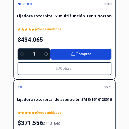
NORTON
3208
Lijadora rotorbital 6" multifunción 3 en 1 Norton
Pocas unidades
$434.065
Comprar
Cantidad
Cotizar
-10%
-10%
OFF
3M
3573
No disponible
Lijadora rotorbital de aspiración 3M 3/16" 6' 28516
Pocas unidades
$371.556
$412.840