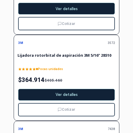
Ver detalles
Cotizar
-10%
-10%
OFF
3M
3572
No disponible
Lijadora rotorbital de aspiración 3M 5/16" 28510
Pocas unidades
$364.914
$405.460
Ver detalles
Cotizar
-10%
-10%
OFF
3M
7438