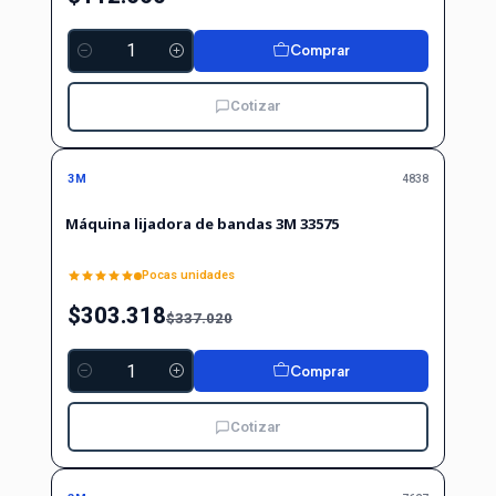
Comprar
Cantidad
Cotizar
-10%
-10%
OFF
3M
4838
Máquina lijadora de bandas 3M 33575
Pocas unidades
$303.318
$337.020
Comprar
Cantidad
Cotizar
-10%
-10%
OFF