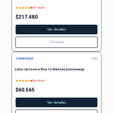
Sin stock
$217.480
Ver detalles
Cotizar
No disponible
JONNESWAY
1753
Lima carrocera fina 12 dientes Jonnesway
Sin stock
$60.565
Ver detalles