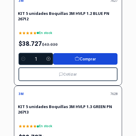
3M
7627
KIT 5 unidades Boquillas 3M HVLP 1.2 BLUE PN
26712
En stock
$38.727
$43.030
Comprar
Cantidad
Cotizar
-10%
-10%
OFF
3M
7628
KIT 5 unidades Boquillas 3M HVLP 1.3 GREEN PN
26713
En stock