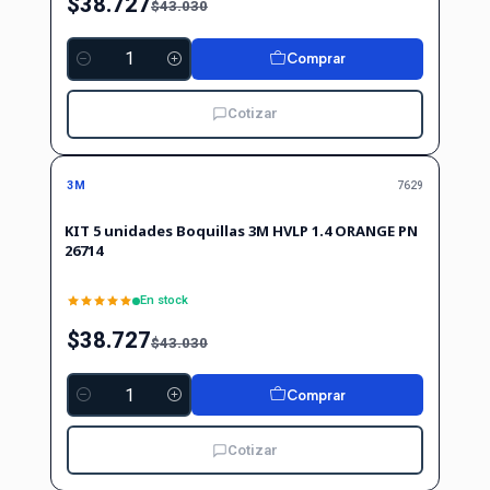
$38.727
$43.030
Comprar
Cantidad
Cotizar
-10%
-10%
OFF
3M
7629
KIT 5 unidades Boquillas 3M HVLP 1.4 ORANGE PN
26714
En stock
$38.727
$43.030
Comprar
Cantidad
Cotizar
-10%