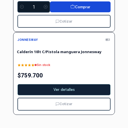
Comprar
Cantidad
Cotizar
Agotado
JONNESWAY
851
Calderín 10lt C/Pistola manguera Jonnesway
Sin stock
$759.700
Ver detalles
Cotizar