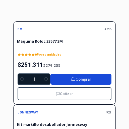
-10%
-10%
OFF
3M
4796
Máquina Roloc 33577 3M
Pocas unidades
$251.311
$279.235
Comprar
Cantidad
Cotizar
No disponible
JONNESWAY
921
Kit martillo desabollador Jonnesway