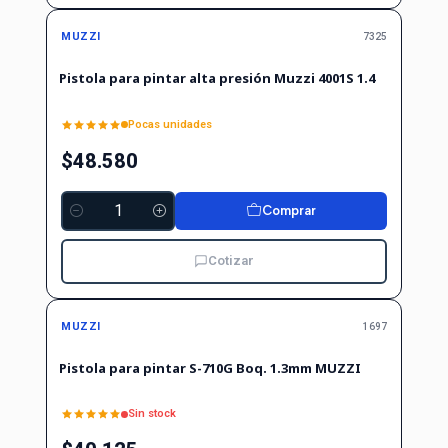
MUZZI
7325
Pistola para pintar alta presión Muzzi 4001S 1.4
Pocas unidades
$48.580
Comprar
Cantidad
Cotizar
Agotado
MUZZI
1697
Pistola para pintar S-710G Boq. 1.3mm MUZZI
Sin stock