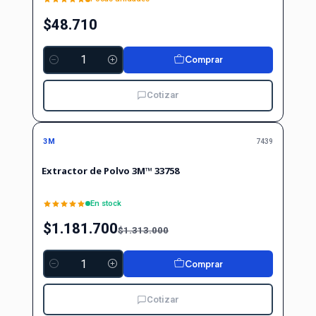
$48.710
Comprar
Cantidad
Cotizar
-10%
-10%
OFF
3M
7439
Extractor de Polvo 3M™ 33758
En stock
$1.181.700
$1.313.000
Comprar
Cantidad
Cotizar