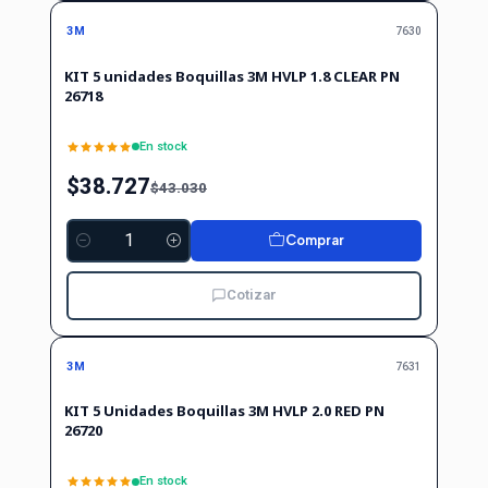
-10%
OFF
3M
7630
KIT 5 unidades Boquillas 3M HVLP 1.8 CLEAR PN
26718
En stock
$38.727
$43.030
Comprar
Cantidad
Cotizar
-10%
-10%
OFF
3M
7631
KIT 5 Unidades Boquillas 3M HVLP 2.0 RED PN
26720
En stock