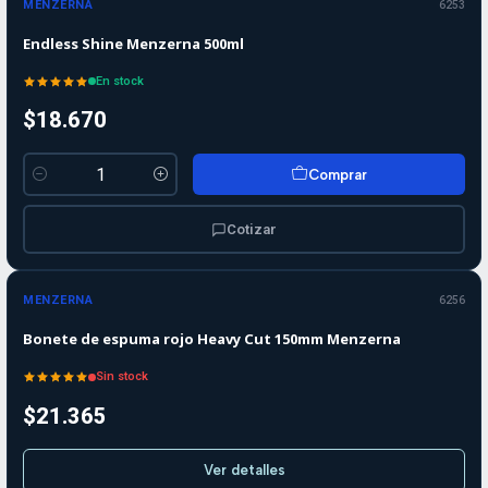
MENZERNA
6253
Endless Shine Menzerna 500ml
En stock
$18.670
Comprar
Cantidad
Cotizar
Agotado
MENZERNA
6256
Bonete de espuma rojo Heavy Cut 150mm Menzerna
Sin stock
$21.365
Ver detalles