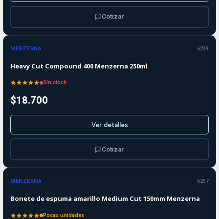
Cotizar
Agotado
MENZERNA
6239
Heavy Cut Compound 400 Menzerna 250ml
Sin stock
$18.700
Ver detalles
Cotizar
MENZERNA
6257
Bonete de espuma amarillo Medium Cut 150mm Menzerna
Pocas unidades