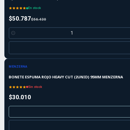
En stock
$50.787
$56.430
Cantidad
Agotado
MENZERNA
BONETE ESPUMA ROJO HEAVY CUT (2UNID) 95MM MENZERNA
Sin stock
$30.010