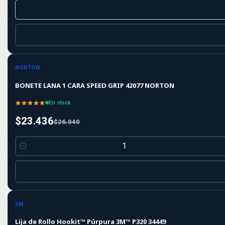
-10%
-10%
OFF
NORTON
BONETE LANA 1 CARA SPEED GRIP 42077 NORTON
En stock
$23.436
$26.040
Cantidad
-10%
-10%
OFF
3M
Lija de Rollo Hookit™ Púrpura 3M™ P320 34449