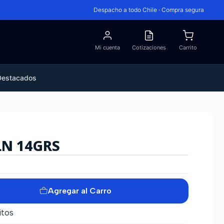
Despacho a todo Chile · Compra segura
Mi cuenta
Cotizaciones
Carrito
Destacados
N 14GRS
Agregar al Carro
itos