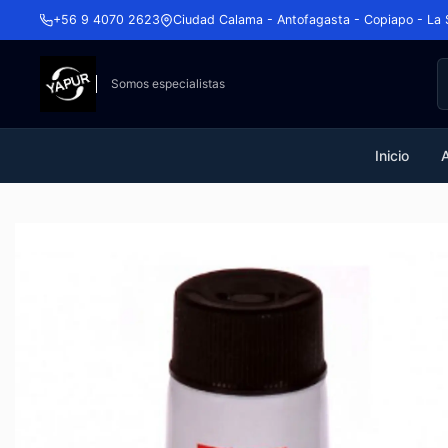
+56 9 4070 2623
Ciudad Calama - Antofagasta - Copiapo - La 
Somos especialistas
Inicio