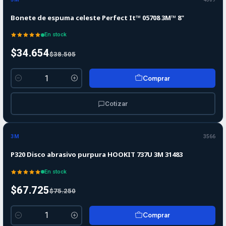
Bonete de espuma celeste Perfect It™ 05708 3M™ 8"
En stock
$34.654
$38.505
Comprar
Cantidad
Cotizar
-10%
-10%
OFF
3M
3566
P320 Disco abrasivo purpura HOOKIT 737U 3M 31483
En stock
$67.725
$75.250
Comprar
Cantidad