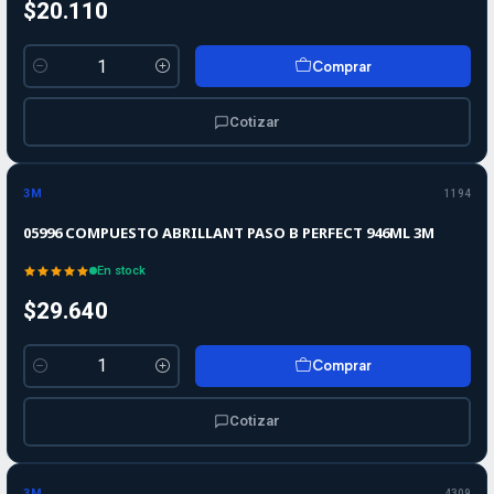
$20.110
Comprar
Cantidad
Cotizar
3M
1194
05996 COMPUESTO ABRILLANT PASO B PERFECT 946ML 3M
En stock
$29.640
Comprar
Cantidad
Cotizar
-10%
-10%
OFF
3M
4309