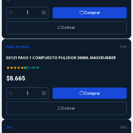
Comprar
Cantidad
Cotizar
MAXI RUBBER
7749
EX121 PASO 1 COMPUESTO PULIDOR 500ML MAXIRUBBER
En stock
$8.665
Comprar
Cantidad
Cotizar
-10%
-10%
OFF
3M
7053
Agotado