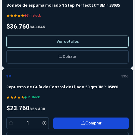
Bonete de espuma morado 1 Step Perfect It™ 3M™ 33035
Sin stock
$36.760
$40.845
Ver detalles
Cotizar
-10%
-10%
OFF
3M
3355
Repuesto de Guía de Control de Lijado 50 grs 3M™ 05860
En stock
$23.760
$26.400
Comprar
Cantidad