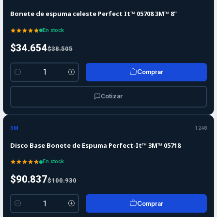
Bonete de espuma celeste Perfect It™ 05708 3M™ 8"
En stock
$34.654
$38.505
Comprar
Cantidad
Cotizar
-10%
-10%
OFF
3M
1248
Disco Base Bonete de Espuma Perfect-It™ 3M™ 05718
En stock
$90.837
$100.930
Comprar
Cantidad