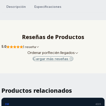
Descripción
Especificaciones
Reseñas de Productos
5.0
1 reseña
Ordenar por
Recién llegados
Cargar más reseñas
Productos relacionados
-10%
-10%
OFF
3M
4309