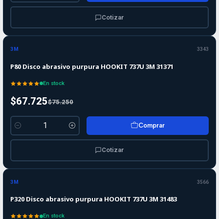
Cotizar
-10%
-10%
OFF
3M
3343
P80 Disco abrasivo purpura HOOKIT 737U 3M 31371
En stock
$67.725
$75.250
Comprar
Cantidad
Cotizar
-10%
-10%
OFF
3M
3566
P320 Disco abrasivo purpura HOOKIT 737U 3M 31483
En stock