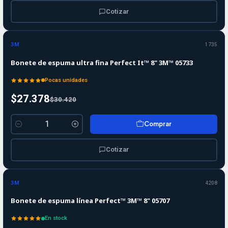
Cotizar
-10%
-10%
OFF
3M
1735
Bonete de espuma ultra fina Perfect It™ 8" 3M™ 05733
Pocas unidades
$27.378
$30.420
Comprar
Cantidad
Cotizar
-10%
-10%
OFF
3M
4208
Bonete de espuma línea Perfect™ 3M™ 8" 05707
En stock