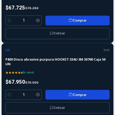
$67.725
$75.250
Comprar
Cantidad
Cotizar
-10%
-10%
OFF
3M
3569
P800 Disco abrasivo purpura HOOKIT 334U 3M 30760 Caja 50
UN
En stock
$67.950
$75.500
Comprar
Cantidad
Cotizar