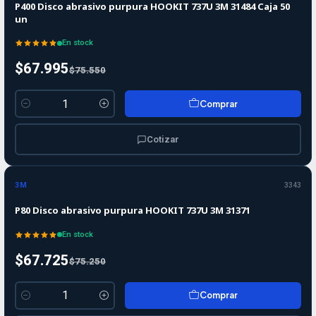
P400 Disco abrasivo purpura HOOKIT 737U 3M 31484 Caja 50
un
En stock
$67.995
$75.550
Comprar
Cantidad
Cotizar
-10%
-10%
OFF
3M
3343
P80 Disco abrasivo purpura HOOKIT 737U 3M 31371
En stock
$67.725
$75.250
Comprar
Cantidad