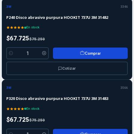
-10%
OFF
3M
3346
P240 Disco abrasivo purpura HOOKIT 737U 3M 31482
En stock
$67.725
$75.250
Comprar
Cantidad
Cotizar
-10%
-10%
OFF
3M
3566
P320 Disco abrasivo purpura HOOKIT 737U 3M 31483
En stock
$67.725
$75.250