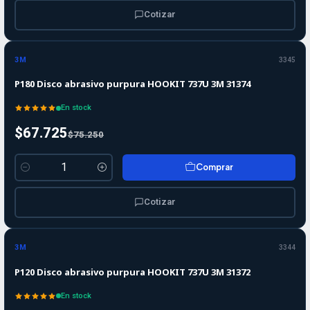
Cotizar
-10%
-10%
OFF
3M
3345
P180 Disco abrasivo purpura HOOKIT 737U 3M 31374
En stock
$67.725
$75.250
Comprar
Cantidad
Cotizar
-10%
-10%
OFF
3M
3344
P120 Disco abrasivo purpura HOOKIT 737U 3M 31372
En stock