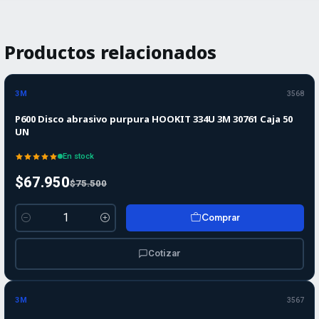
Productos relacionados
-10%
-10%
OFF
3M
3568
P600 Disco abrasivo purpura HOOKIT 334U 3M 30761 Caja 50
UN
En stock
$67.950
$75.500
Comprar
Cantidad
Cotizar
-10%
-10%
OFF
3M
3567