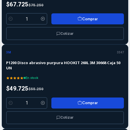
$67.725
$75.250
Comprar
Cantidad
Cotizar
-10%
-10%
OFF
3M
3347
P1200 Disco abrasivo purpura HOOKIT 260L 3M 30668 Caja 50
UN
En stock
$49.725
$55.250
Comprar
Cantidad
Cotizar
-10%