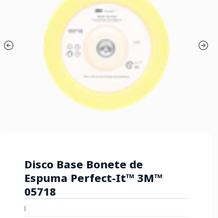
Disco Base Bonete de
Espuma Perfect-It™ 3M™
05718
|