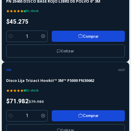
PN 20465 DISCO BASE ROJO LIBRE DE POLVO 6" 3M
En stock
$45.275
Comprar
Cantidad
Cotizar
-10%
-10%
OFF
3M
4669
Disco Lija Trizact Hookit™ 3M™ P5000 PN30662
En stock
$71.982
$79.980
Comprar
Cantidad
Cotizar