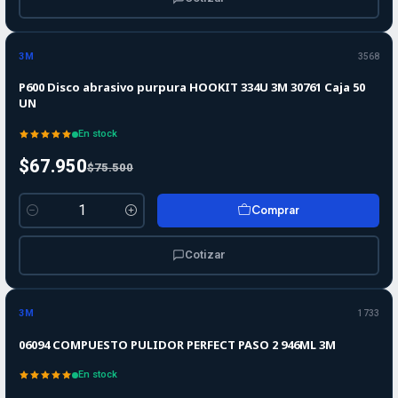
-10%
-10%
OFF
3M
3568
P600 Disco abrasivo purpura HOOKIT 334U 3M 30761 Caja 50
UN
En stock
$67.950
$75.500
Comprar
Cantidad
Cotizar
3M
1733
06094 COMPUESTO PULIDOR PERFECT PASO 2 946ML 3M
En stock