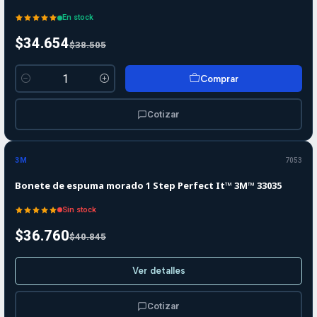
En stock
$34.654
$38.505
Comprar
Cantidad
Cotizar
-10%
-10%
OFF
3M
7053
Agotado
Bonete de espuma morado 1 Step Perfect It™ 3M™ 33035
Sin stock
$36.760
$40.845
Ver detalles
Cotizar
-10%