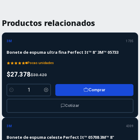
Productos relacionados
-10%
-10%
OFF
3M
1735
Bonete de espuma ultra fina Perfect It™ 8" 3M™ 05733
Pocas unidades
$27.378
$30.420
Comprar
Cantidad
Cotizar
-10%
-10%
OFF
3M
4309
Bonete de espuma celeste Perfect It™ 05708 3M™ 8"