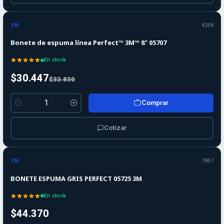
-10%
OFF
3M
4208
Bonete de espuma línea Perfect™ 3M™ 8" 05707
En stock
$30.447
$33.830
Comprar
Cantidad
Cotizar
3M
7807
BONETE ESPUMA GRIS PERFECT 05725 3M
En stock
$44.370