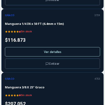
Agotado
GRACO
3739
Manguera 1/4 IN x 50 FT (6.4mm x 15m)
Sin stock
$116.873
Ver detalles
Cotizar
Agotado
GRACO
4753
Manguera 3/8 X 25" Graco
Sin stock
$207.052