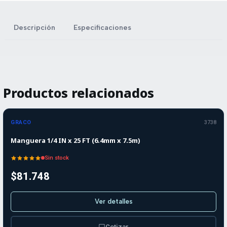
Descripción
Especificaciones
Productos relacionados
Agotado
GRACO
3738
Manguera 1/4 IN x 25 FT (6.4mm x 7.5m)
Sin stock
$81.748
Ver detalles
Cotizar