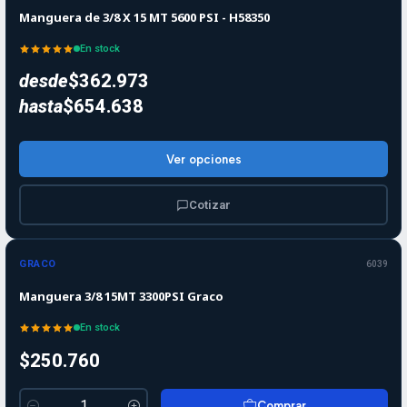
Manguera de 3/8 X 15 MT 5600 PSI - H58350
En stock
desde
$362.973
hasta
$654.638
Ver opciones
Cotizar
GRACO
6039
Manguera 3/8 15MT 3300PSI Graco
En stock
$250.760
Comprar