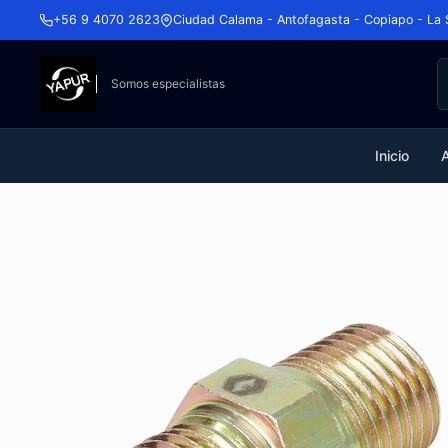
+56 9 4070 2623
Ciudad Calama - Antofagasta - Copiapo - La 
Somos especialistas
Inicio