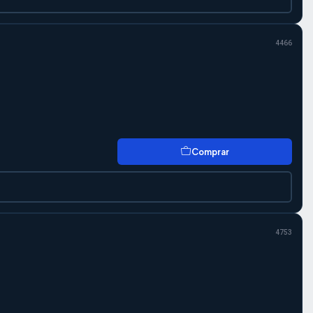
4466
Comprar
4753