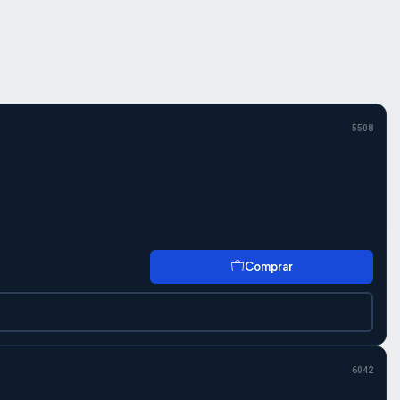
5508
Comprar
6042