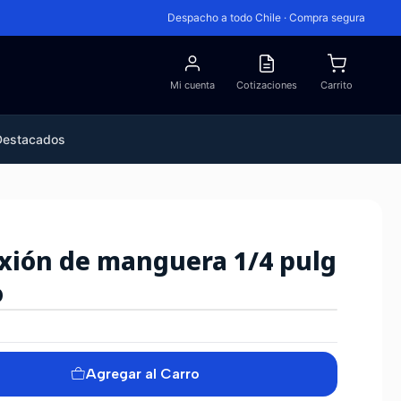
Despacho a todo Chile · Compra segura
Mi cuenta
Cotizaciones
Carrito
Destacados
exión de manguera 1/4 pulg
o
Agregar al Carro