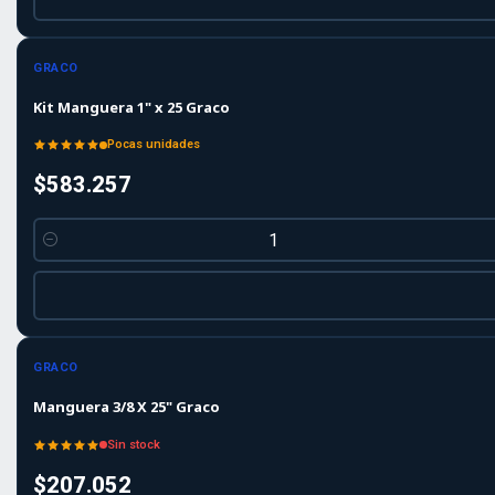
GRACO
Kit Manguera 1" x 25 Graco
Pocas unidades
$583.257
Cantidad
Agotado
GRACO
Manguera 3/8 X 25" Graco
Sin stock
$207.052