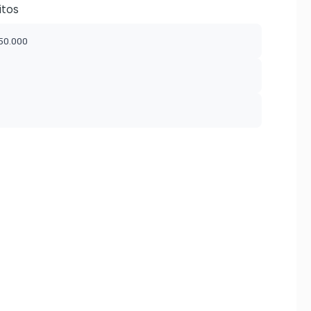
itos
$50.000