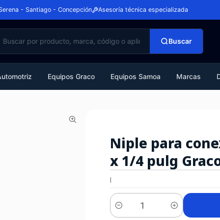
Serena - Santiago - Concepción
Asesoría técnica especializada
Buscar
Automotriz
Equipos Graco
Equipos Samoa
Marcas
Niple para con
x 1/4 pulg Grac
|
Cantidad