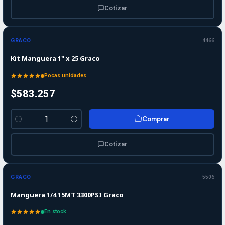
Cotizar
GRACO
4466
Kit Manguera 1" x 25 Graco
Pocas unidades
$583.257
Comprar
Cantidad
Cotizar
GRACO
5506
Manguera 1/4 15MT 3300PSI Graco
En stock