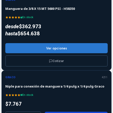
Manguera de 3/8 X 15 MT 5600 PSI - H58350
En stock
desde
$362.973
hasta
$654.638
Ver opciones
Cotizar
GRACO
4211
Niple para conexión de manguera 1/4 pulg x 1/4 pulg Graco
En stock
$7.767