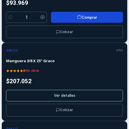
$93.969
Comprar
Cantidad
Cotizar
Agotado
GRACO
4753
Manguera 3/8 X 25" Graco
Sin stock
$207.052
Ver detalles
Cotizar
GRACO