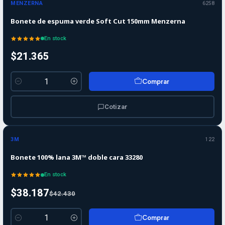
MENZERNA
6258
Bonete de espuma verde Soft Cut 150mm Menzerna
En stock
$21.365
Comprar
Cantidad
Cotizar
-10%
-10%
OFF
3M
122
Bonete 100% lana 3M™ doble cara 33280
En stock
$38.187
$42.430
Comprar
Cantidad