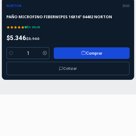
-10%
OFF
NORTON
2563
PAÑO MICROFINO FIBERWIPES 16X16" 04402 NORTON
En stock
$5.346
$5.940
Comprar
Cantidad
Cotizar