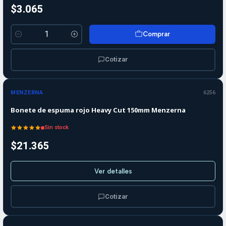
$3.065
Comprar
Cantidad
Cotizar
Agotado
MENZERNA
6256
Bonete de espuma rojo Heavy Cut 150mm Menzerna
Sin stock
$21.365
Ver detalles
Cotizar