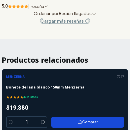
5.0
1 reseña
Ordenar por
Recién llegados
Cargar más reseñas
Productos relacionados
MENZERNA
7047
Bonete de lana blanco 150mm Menzerna
En stock
$19.880
Comprar
Cantidad