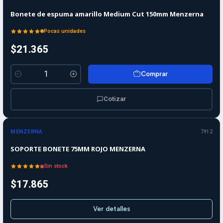
Bonete de espuma amarillo Medium Cut 150mm Menzerna
Pocas unidades
$21.365
Comprar
Cantidad
Cotizar
Agotado
MENZERNA
7912
SOPORTE BONETE 75MM ROJO MENZERNA
Sin stock
$17.865
Ver detalles