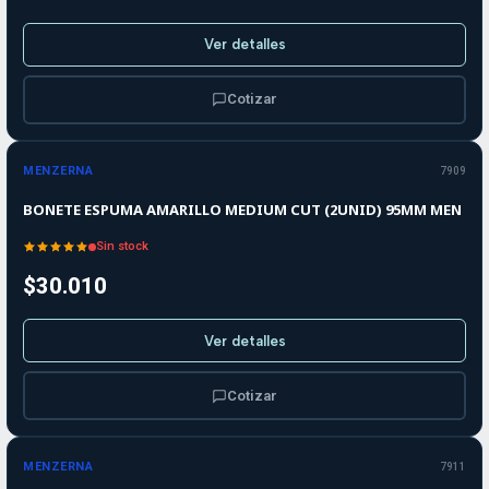
Ver detalles
Cotizar
Agotado
MENZERNA
7909
BONETE ESPUMA AMARILLO MEDIUM CUT (2UNID) 95MM MEN
Sin stock
$30.010
Ver detalles
Cotizar
Agotado
MENZERNA
7911