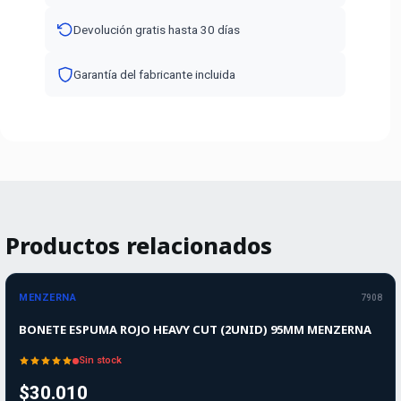
Devolución gratis hasta 30 días
Garantía del fabricante incluida
Productos relacionados
Agotado
MENZERNA
7908
BONETE ESPUMA ROJO HEAVY CUT (2UNID) 95MM MENZERNA
Sin stock
$30.010