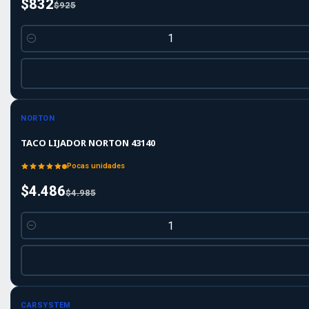
$832
$925
Cantidad
-10%
-10%
OFF
NORTON
TACO LIJADOR NORTON 43140
Pocas unidades
$4.486
$4.985
Cantidad
Agotado
CARSYSTEM