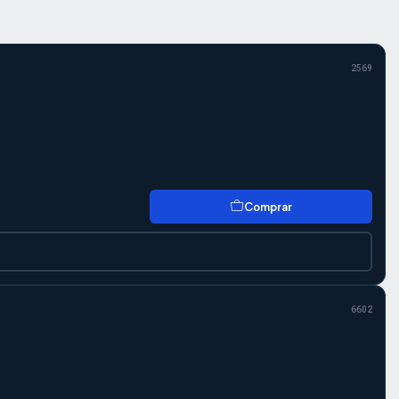
2569
Comprar
6602