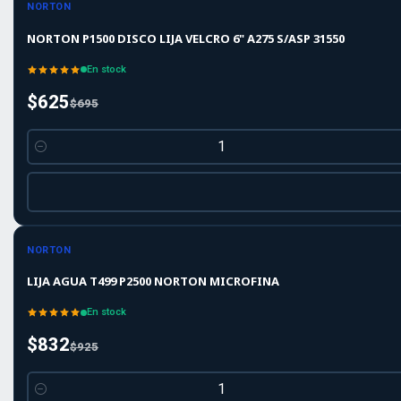
-10%
OFF
NORTON
NORTON P1500 DISCO LIJA VELCRO 6" A275 S/ASP 31550
En stock
$625
$695
Cantidad
-10%
-10%
OFF
NORTON
LIJA AGUA T499 P2500 NORTON MICROFINA
En stock
$832
$925
Cantidad