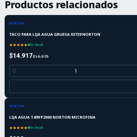
Productos relacionados
-10%
-10%
OFF
NORTON
TACO PARA LIJA AGUA GRUESA 03729 NORTON
En stock
$14.917
$16.575
Cantidad
-10%
-10%
OFF
NORTON
LIJA AGUA T499 P2000 NORTON MICROFINA
En stock