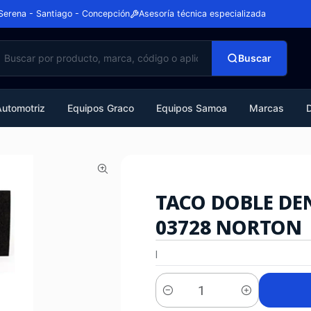
Serena - Santiago - Concepción
Asesoría técnica especializada
Buscar
Automotriz
Equipos Graco
Equipos Samoa
Marcas
TACO DOBLE DE
03728 NORTON
|
Cantidad