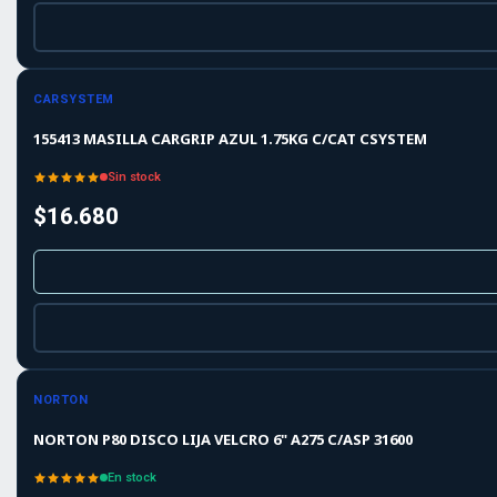
Agotado
CARSYSTEM
155413 MASILLA CARGRIP AZUL 1.75KG C/CAT CSYSTEM
Sin stock
$16.680
-10%
-10%
OFF
NORTON
NORTON P80 DISCO LIJA VELCRO 6" A275 C/ASP 31600
En stock