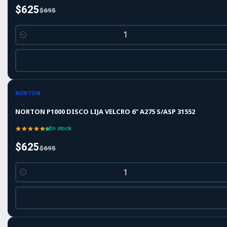
$625
$695
Cantidad
-10%
-10%
OFF
NORTON
NORTON P1000 DISCO LIJA VELCRO 6" A275 S/ASP 31552
En stock
$625
$695
Cantidad
-10%