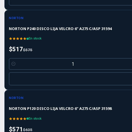
-10%
-10%
OFF
NORTON
NORTON P240 DISCO LIJA VELCRO 6" A275 C/ASP 31594
En stock
$517
$575
Cantidad
-10%
-10%
OFF
NORTON
NORTON P120 DISCO LIJA VELCRO 6" A275 C/ASP 31598
En stock
$571
$635