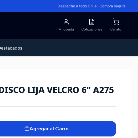
Despacho a todo Chile · Compra segura
Mi cuenta
Cotizaciones
Carrito
Destacados
ISCO LIJA VELCRO 6" A275
Agregar al Carro