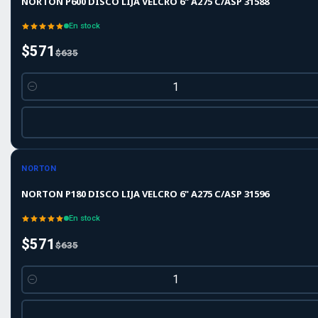
NORTON P600 DISCO LIJA VELCRO 6" A275 C/ASP 31588
En stock
$571
$635
Cantidad
-10%
-10%
OFF
NORTON
NORTON P180 DISCO LIJA VELCRO 6" A275 C/ASP 31596
En stock
$571
$635
Cantidad