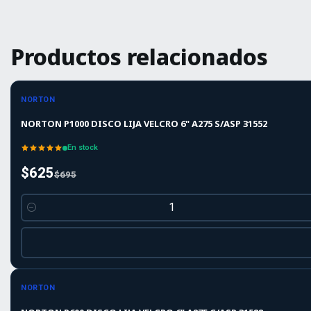
Productos relacionados
-10%
-10%
OFF
NORTON
NORTON P1000 DISCO LIJA VELCRO 6" A275 S/ASP 31552
En stock
$625
$695
Cantidad
-10%
-10%
OFF
NORTON