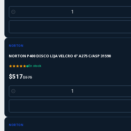
Cantidad
-10%
-10%
OFF
NORTON
NORTON P400 DISCO LIJA VELCRO 6" A275 C/ASP 31590
En stock
$517
$575
Cantidad
-10%
-10%
OFF
NORTON