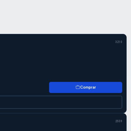
3210
Comprar
2559