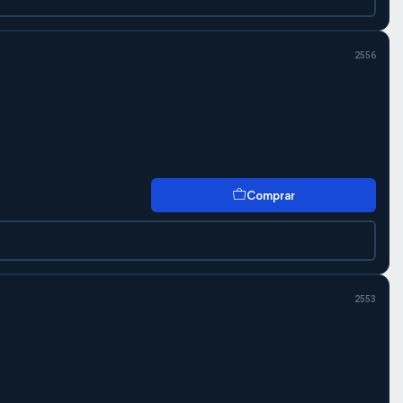
2556
Comprar
2553