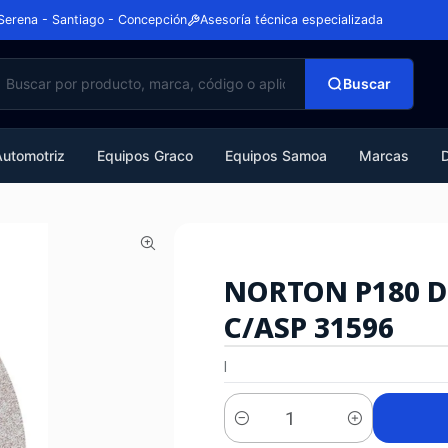
Serena - Santiago - Concepción
Asesoría técnica especializada
Buscar
Automotriz
Equipos Graco
Equipos Samoa
Marcas
NORTON P180 DI
C/ASP 31596
|
Cantidad