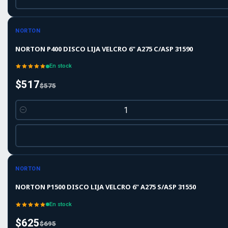
-10%
-10%
OFF
NORTON
NORTON P400 DISCO LIJA VELCRO 6" A275 C/ASP 31590
En stock
$517
$575
Cantidad
-10%
-10%
OFF
NORTON
NORTON P1500 DISCO LIJA VELCRO 6" A275 S/ASP 31550
En stock
$625
$695