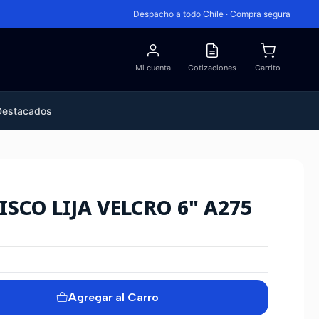
Despacho a todo Chile · Compra segura
Mi cuenta
Cotizaciones
Carrito
Destacados
SCO LIJA VELCRO 6" A275
Agregar al Carro