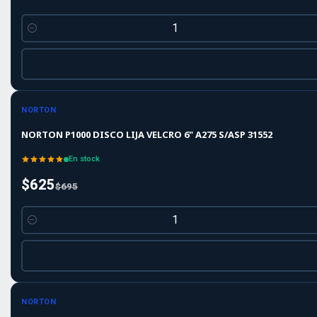
Cantidad
-10%
-10%
OFF
NORTON
NORTON P1000 DISCO LIJA VELCRO 6" A275 S/ASP 31552
En stock
$625
$695
Cantidad
-10%
-10%
OFF
NORTON