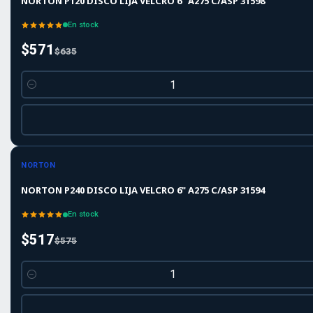
NORTON P120 DISCO LIJA VELCRO 6" A275 C/ASP 31598
En stock
$571
$635
Cantidad
-10%
-10%
OFF
NORTON
NORTON P240 DISCO LIJA VELCRO 6" A275 C/ASP 31594
En stock
$517
$575
Cantidad