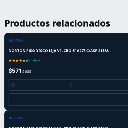
Productos relacionados
-10%
-10%
OFF
NORTON
NORTON P600 DISCO LIJA VELCRO 6" A275 C/ASP 31588
En stock
$571
$635
Cantidad
-10%
-10%
OFF
NORTON