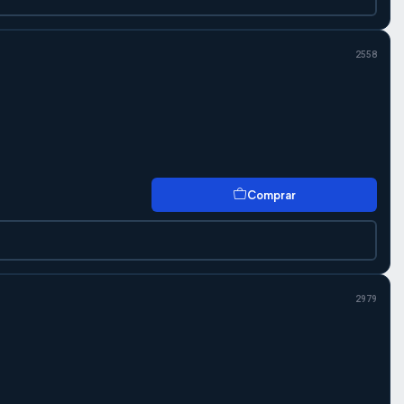
2558
Comprar
2979