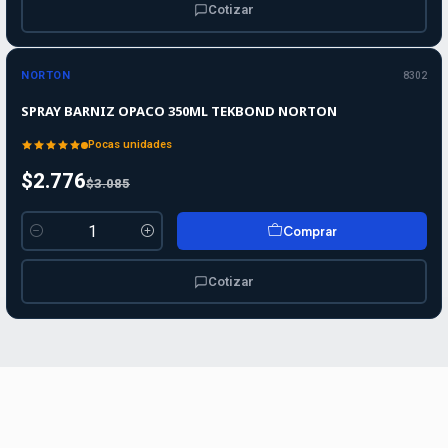
Cotizar
-10%
-10%
OFF
NORTON
8302
SPRAY BARNIZ OPACO 350ML TEKBOND NORTON
Pocas unidades
$2.776
$3.085
Comprar
Cantidad
Cotizar