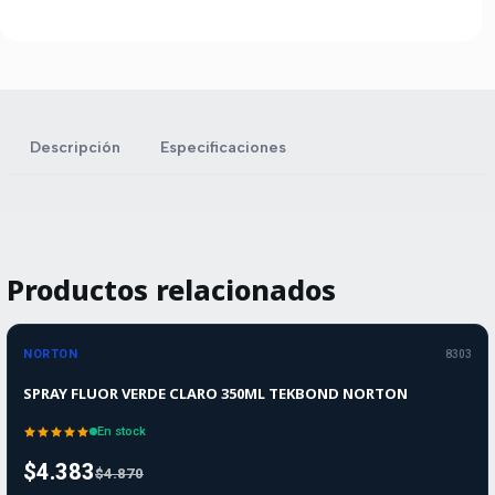
Descripción
Especificaciones
Productos relacionados
-10%
-10%
OFF
NORTON
8303
SPRAY FLUOR VERDE CLARO 350ML TEKBOND NORTON
En stock
$4.383
$4.870