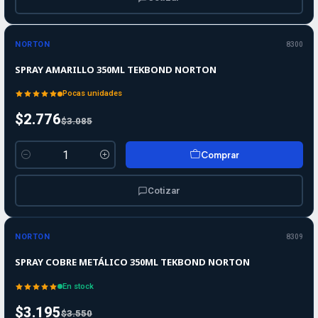
-10%
-10%
OFF
NORTON
8300
SPRAY AMARILLO 350ML TEKBOND NORTON
Pocas unidades
$2.776
$3.085
Comprar
Cantidad
Cotizar
-10%
-10%
OFF
NORTON
8309
SPRAY COBRE METÁLICO 350ML TEKBOND NORTON
En stock
$3.195
$3.550