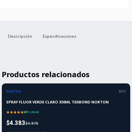
Descripción
Especificaciones
Productos relacionados
-10%
-10%
OFF
NORTON
8303
SPRAY FLUOR VERDE CLARO 350ML TEKBOND NORTON
En stock
$4.383
$4.870