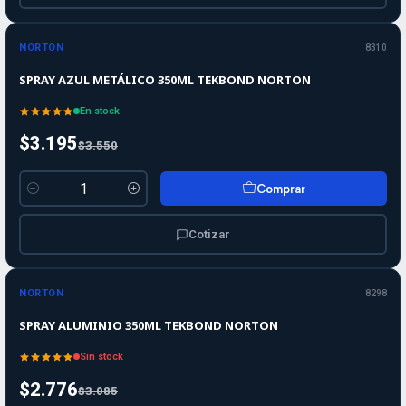
-10%
OFF
NORTON
8310
SPRAY AZUL METÁLICO 350ML TEKBOND NORTON
En stock
$3.195
$3.550
Comprar
Cantidad
Cotizar
-10%
-10%
OFF
NORTON
8298
Agotado
SPRAY ALUMINIO 350ML TEKBOND NORTON
Sin stock
$2.776
$3.085