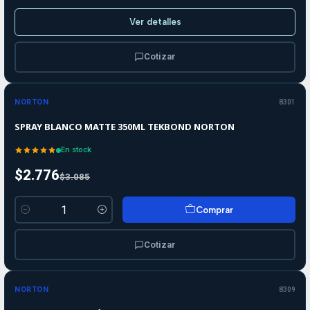
Ver detalles
Cotizar
-10%
-10%
OFF
NORTON
8301
SPRAY BLANCO MATTE 350ML TEKBOND NORTON
En stock
$2.776
$3.085
Comprar
Cantidad
Cotizar
-10%
-10%
OFF
NORTON
8309