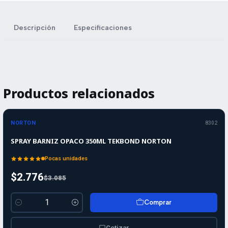
Descripción
Especificaciones
Productos relacionados
-10%
-10%
OFF
NORTON
8302
SPRAY BARNIZ OPACO 350ML TEKBOND NORTON
Pocas unidades
$2.776
$3.085
Comprar
Cantidad
Cotizar