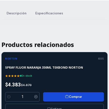
Descripción
Especificaciones
Productos relacionados
-10%
-10%
OFF
NORTON
8305
SPRAY FLUOR NARANJA 350ML TEKBOND NORTON
En stock
$4.383
$4.870
Comprar
Cantidad
Cotizar