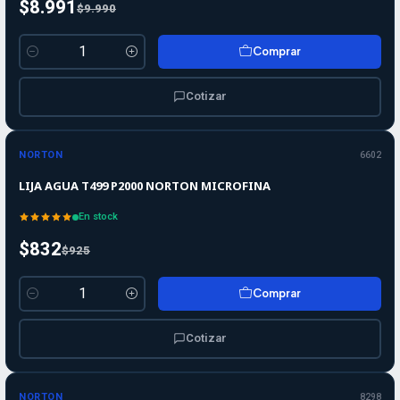
$8.991
$9.990
Comprar
Cantidad
Cotizar
-10%
-10%
OFF
NORTON
6602
LIJA AGUA T499 P2000 NORTON MICROFINA
En stock
$832
$925
Comprar
Cantidad
Cotizar
-10%
-10%
OFF
NORTON
8298