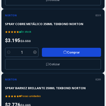
-10%
-10%
OFF
NORTON
8309
SPRAY COBRE METÁLICO 350ML TEKBOND NORTON
En stock
$3.195
$3.550
Comprar
Cantidad
Cotizar
-10%
-10%
OFF
NORTON
8289
SPRAY BARNIZ BRILLANTE 350ML TEKBOND NORTON
Pocas unidades
$2.776
$3.085