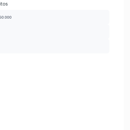
itos
$50.000