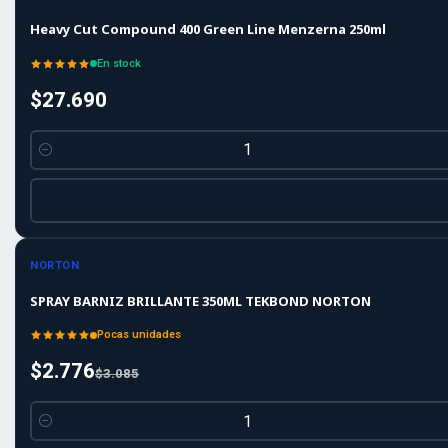
Heavy Cut Compound 400 Green Line Menzerna 250ml
En stock
$27.690
Cantidad
-10%
-10%
OFF
NORTON
SPRAY BARNIZ BRILLANTE 350ML TEKBOND NORTON
Pocas unidades
$2.776
$3.085
Cantidad