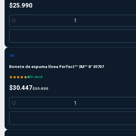
$25.990
Cantidad
-10%
-10%
OFF
3M
Bonete de espuma línea Perfect™ 3M™ 8" 05707
En stock
$30.447
$33.830
Cantidad
-10%
-10%
OFF