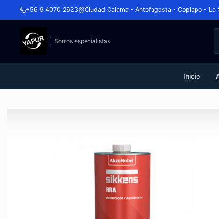
+56 9 4070 2623
Ciudad Calama - Antofagasta - Copiapo - La 
Somos especialistas
Inicio