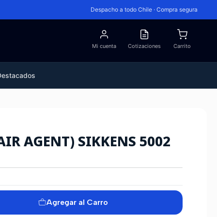
Despacho a todo Chile · Compra segura
Mi cuenta
Cotizaciones
Carrito
Destacados
AIR AGENT) SIKKENS 5002
Agregar al Carro