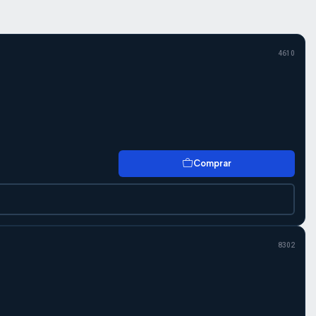
4610
Comprar
8302