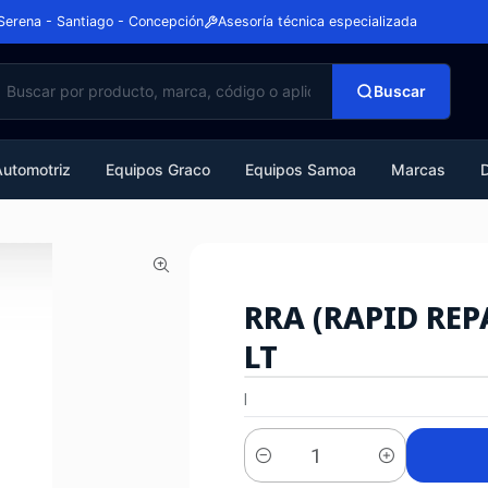
Serena - Santiago - Concepción
Asesoría técnica especializada
Buscar
Automotriz
Equipos Graco
Equipos Samoa
Marcas
RRA (RAPID REP
LT
|
Cantidad