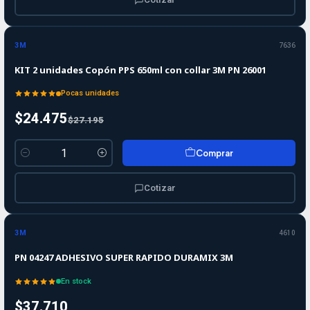
-10%
-10%
OFF
3M
7636
KIT 2 unidades Copón PPS 650ml con collar 3M PN 26001
Pocas unidades
$24.475
$27.195
Comprar
Cantidad
Cotizar
3M
4610
PN 04247 ADHESIVO SUPER RAPIDO DURAMIX 3M
En stock
$37.710