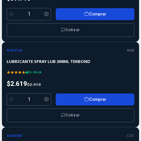
Comprar
Cantidad
Cotizar
-10%
-10%
OFF
NORTON
8585
LUBRICANTE SPRAY LUB 300ML TEKBOND
En stock
$2.619
$2.910
Comprar
Cantidad
Cotizar
SIKKENS
1271