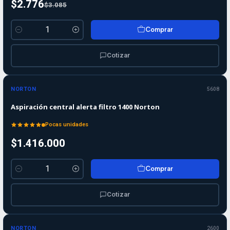
$2.776
$3.085
Comprar
Cantidad
Cotizar
NORTON
5608
Aspiración central alerta filtro 1400 Norton
Pocas unidades
$1.416.000
Comprar
Cantidad
Cotizar
-10%
-10%
OFF
NORTON
2600