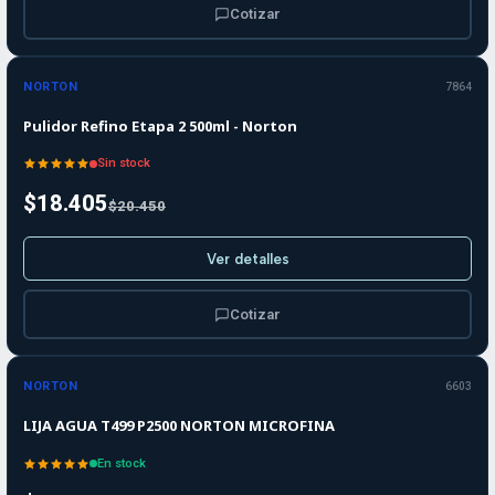
Cotizar
-10%
-10%
OFF
NORTON
7864
Agotado
Pulidor Refino Etapa 2 500ml - Norton
Sin stock
$18.405
$20.450
Ver detalles
Cotizar
-10%
-10%
OFF
NORTON
6603
LIJA AGUA T499 P2500 NORTON MICROFINA
En stock