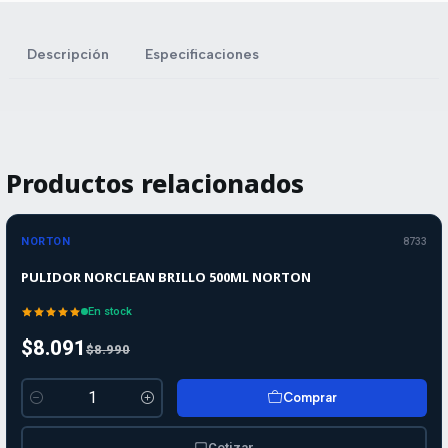
Descripción
Especificaciones
Productos relacionados
-10%
-10%
OFF
NORTON
8733
PULIDOR NORCLEAN BRILLO 500ML NORTON
En stock
$8.091
$8.990
Comprar
Cantidad
Cotizar