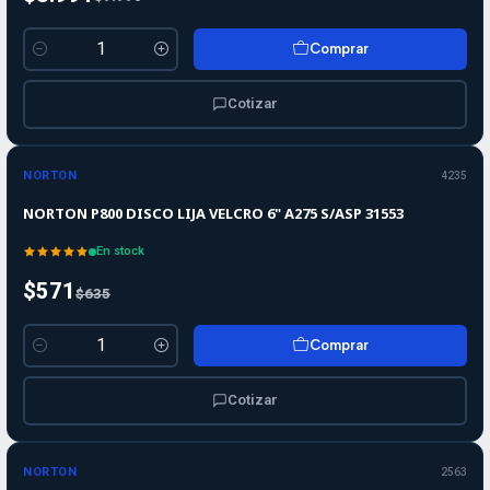
Comprar
Cantidad
Cotizar
-10%
-10%
OFF
NORTON
4235
NORTON P800 DISCO LIJA VELCRO 6" A275 S/ASP 31553
En stock
$571
$635
Comprar
Cantidad
Cotizar
-10%
-10%
OFF
NORTON
2563