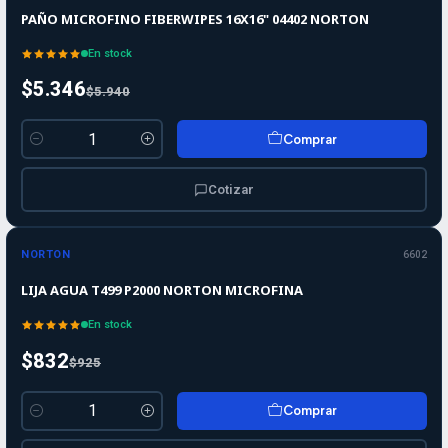
PAÑO MICROFINO FIBERWIPES 16X16" 04402 NORTON
En stock
$5.346
$5.940
Comprar
Cantidad
Cotizar
-10%
-10%
OFF
NORTON
6602
LIJA AGUA T499 P2000 NORTON MICROFINA
En stock
$832
$925
Comprar
Cantidad