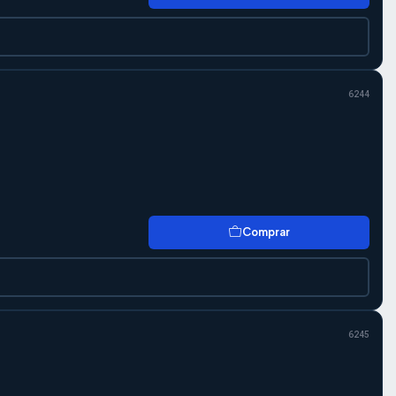
6244
Comprar
6245