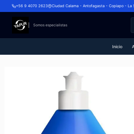
+56 9 4070 2623
Ciudad Calama - Antofagasta - Copiapo - La 
Somos especialistas
Inicio