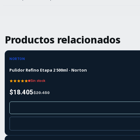
Productos relacionados
-10%
-10%
OFF
NORTON
Agotado
Pulidor Refino Etapa 2 500ml - Norton
Sin stock
$18.405
$20.450
-10%