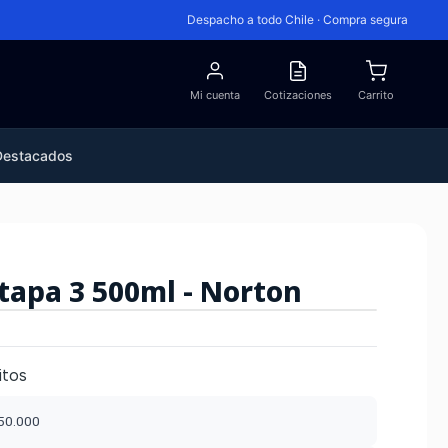
Despacho a todo Chile · Compra segura
Mi cuenta
Cotizaciones
Carrito
Destacados
Etapa 3 500ml - Norton
itos
$50.000