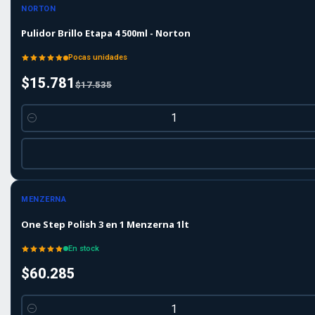
-10%
OFF
NORTON
Pulidor Brillo Etapa 4 500ml - Norton
Pocas unidades
$15.781
$17.535
Cantidad
MENZERNA
One Step Polish 3 en 1 Menzerna 1lt
En stock
$60.285