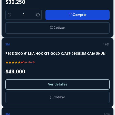
$32.250
Comprar
Cantidad
Cotizar
Agotado
3M
1661
P80 DISCO 6" LIJA HOOKIT GOLD C/ASP 01083 3M CAJA 50 UN
Sin stock
$43.000
Ver detalles
Cotizar
3M
7784