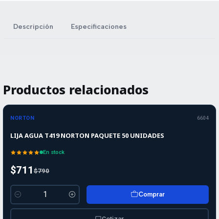
Descripción
Especificaciones
Productos relacionados
-10%
-10%
OFF
NORTON
6604
LIJA AGUA T419 NORTON PAQUETE 50 UNIDADES
En stock
$711
$790
Comprar
Cantidad
Cotizar