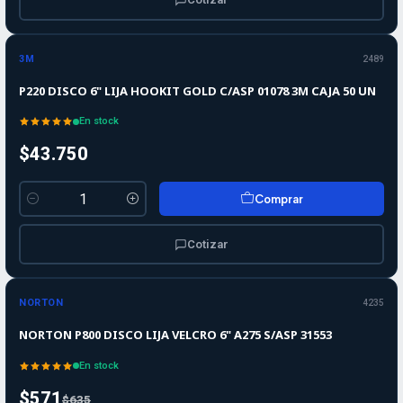
3M
2489
P220 DISCO 6" LIJA HOOKIT GOLD C/ASP 01078 3M CAJA 50 UN
En stock
$43.750
Comprar
Cantidad
Cotizar
-10%
-10%
OFF
NORTON
4235
NORTON P800 DISCO LIJA VELCRO 6" A275 S/ASP 31553
En stock
$571
$635