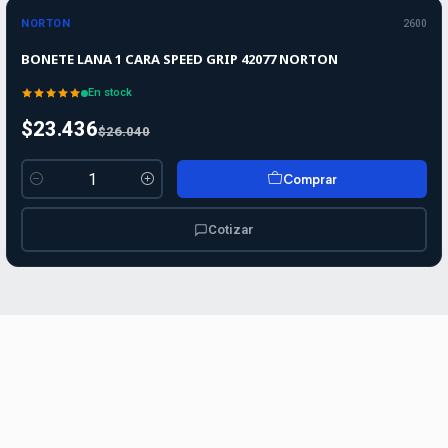
-10%
OFF
NORTON
2600
BONETE LANA 1 CARA SPEED GRIP 42077 NORTON
En stock
$23.436
$26.040
Comprar
Cantidad
Cotizar