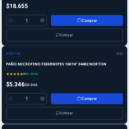
$18.655
Comprar
Cantidad
Cotizar
-10%
-10%
OFF
NORTON
2563
PAÑO MICROFINO FIBERWIPES 16X16" 04402 NORTON
En stock
$5.346
$5.940
Comprar
Cantidad
Cotizar
-10%