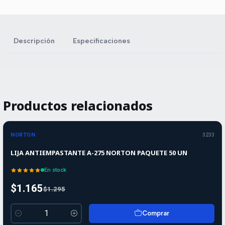
Descripción
Especificaciones
Productos relacionados
-10%
-10%
OFF
NORTON
3233
LIJA ANTIEMPASTANTE A-275 NORTON PAQUETE 50 UN
En stock
$1.165
$1.295
Comprar
Cantidad