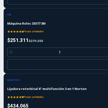
-10%
-10%
OFF
3M
Máquina Roloc 33577 3M
Pocas unidades
$251.311
$279.235
Cantidad
NORTON
Lijadora rotorbital 6" multifunción 3 en 1 Norton
Pocas unidades
$434.065