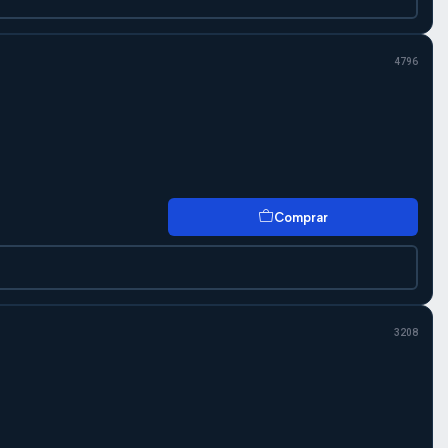
4796
Comprar
3208