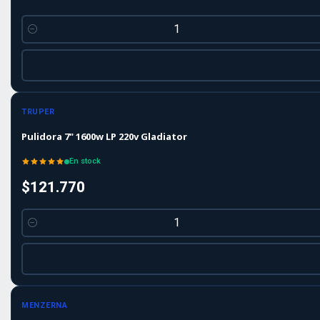
Cantidad
TRUPER
Pulidora 7" 1600w LP 220v Gladiator
En stock
$121.770
Cantidad
Agotado
MENZERNA