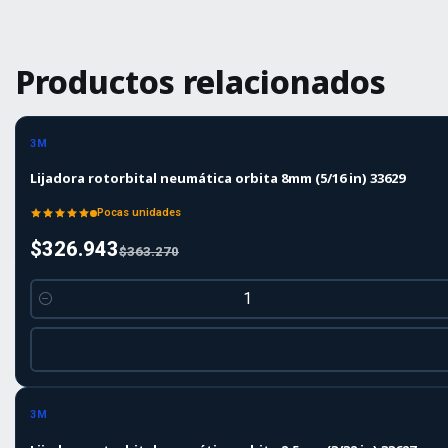
Productos relacionados
-10%
-10%
OFF
3M
Lijadora rotorbital neumática orbita 8mm (5/16 in) 33629
Pocas unidades
$326.943
$363.270
Cantidad
-10%
-10%
OFF
3M