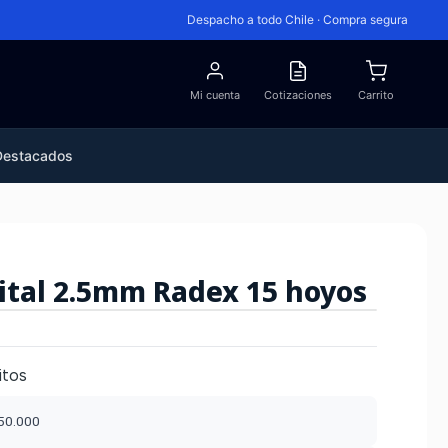
Despacho a todo Chile · Compra segura
Mi cuenta
Cotizaciones
Carrito
Destacados
ital 2.5mm Radex 15 hoyos
itos
$50.000