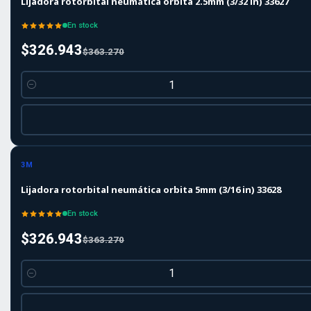
Lijadora rotorbital neumática orbita 2.5mm (3/32 in) 33627
En stock
$326.943
$363.270
Cantidad
-10%
-10%
OFF
3M
Lijadora rotorbital neumática orbita 5mm (3/16 in) 33628
En stock
$326.943
$363.270
Cantidad