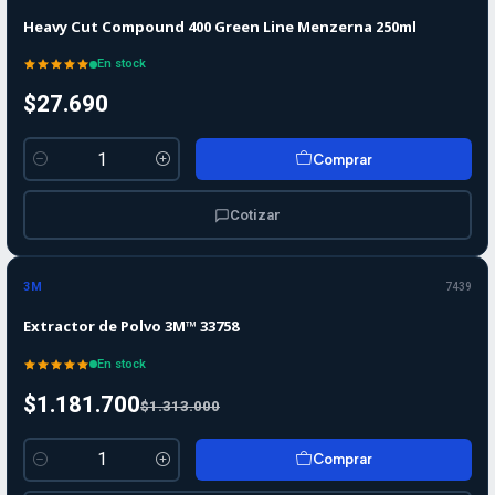
Heavy Cut Compound 400 Green Line Menzerna 250ml
En stock
$27.690
Comprar
Cantidad
Cotizar
-10%
-10%
OFF
3M
7439
Extractor de Polvo 3M™ 33758
En stock
$1.181.700
$1.313.000
Comprar
Cantidad