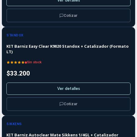
Ver detalles
Cotizar
Agotado
STANDOX
KIT Barniz Easy Clear K9020 Standox + Catalizador (Formato
LT)
Sin stock
$33.200
Ver detalles
Cotizar
SIKKENS
KIT Barniz Autoclear Mate Sikkens 1/4GL + Catalizador