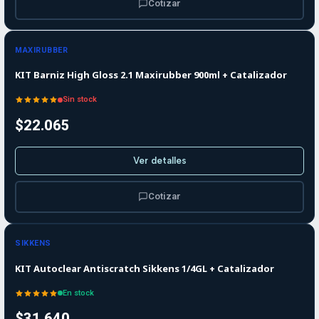
Cotizar
Agotado
MAXIRUBBER
KIT Barniz High Gloss 2.1 Maxirubber 900ml + Catalizador
Sin stock
$22.065
Ver detalles
Cotizar
SIKKENS
KIT Autoclear Antiscratch Sikkens 1/4GL + Catalizador
En stock
$31.640