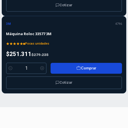
Cotizar
-10%
-10%
OFF
3M
4796
Máquina Roloc 33577 3M
Pocas unidades
$251.311
$279.235
Comprar
Cantidad
Cotizar