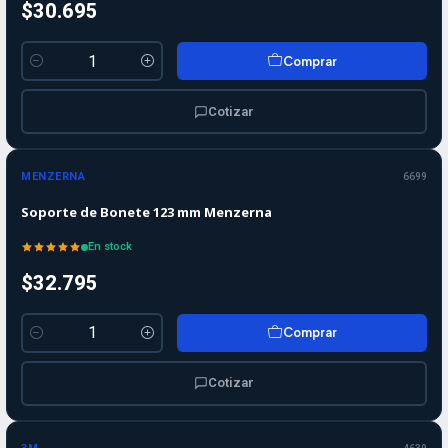
$30.695
Comprar
Cantidad
Cotizar
MENZERNA
6699
Soporte de Bonete 123 mm Menzerna
En stock
$32.795
Comprar
Cantidad
Cotizar
-10%
-10%
OFF