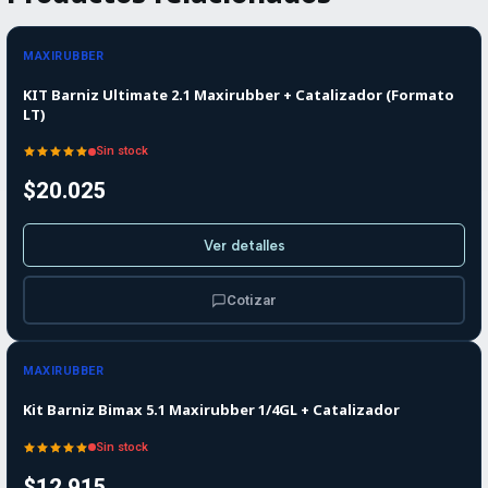
Agotado
MAXIRUBBER
KIT Barniz Ultimate 2.1 Maxirubber + Catalizador (Formato
LT)
Sin stock
$20.025
Ver detalles
Cotizar
Agotado
MAXIRUBBER
Kit Barniz Bimax 5.1 Maxirubber 1/4GL + Catalizador
Sin stock
$12.915