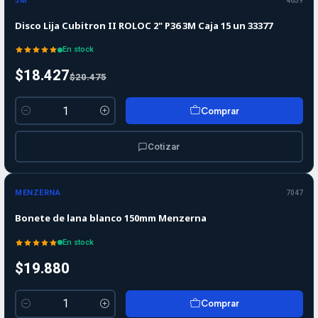
3M
4639
Disco Lija Cubitron II ROLOC 2" P36 3M Caja 15 un 33377
En stock
$18.427
$20.475
Comprar
Cantidad
Cotizar
MENZERNA
7047
Bonete de lana blanco 150mm Menzerna
En stock
$19.880
Comprar
Cantidad