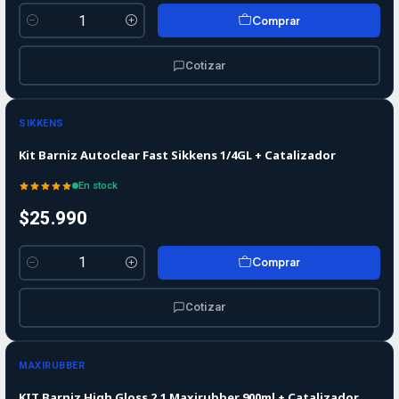
Comprar
Cantidad
Cotizar
SIKKENS
Kit Barniz Autoclear Fast Sikkens 1/4GL + Catalizador
En stock
$25.990
Comprar
Cantidad
Cotizar
Agotado
MAXIRUBBER
KIT Barniz High Gloss 2.1 Maxirubber 900ml + Catalizador