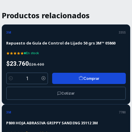
Productos relacionados
-10%
-10%
OFF
3M
3355
Repuesto de Guía de Control de Lijado 50 grs 3M™ 05860
En stock
$23.760
$26.400
Comprar
Cantidad
Cotizar
3M
7780
P800 HOJA ABRASIVA GRIPPY SANDING 35112 3M