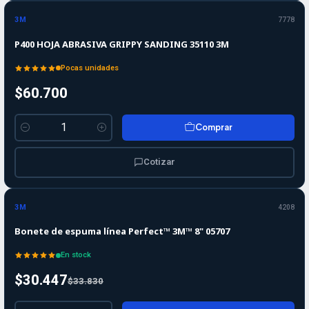
3M
7778
P400 HOJA ABRASIVA GRIPPY SANDING 35110 3M
Pocas unidades
$60.700
Comprar
Cantidad
Cotizar
-10%
-10%
OFF
3M
4208
Bonete de espuma línea Perfect™ 3M™ 8" 05707
En stock
$30.447
$33.830