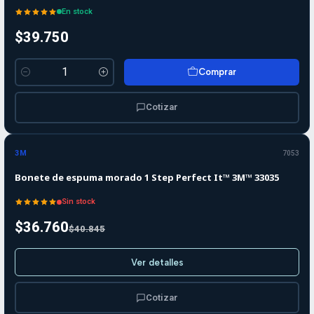
En stock
$39.750
Comprar
Cantidad
Cotizar
-10%
-10%
OFF
3M
7053
Agotado
Bonete de espuma morado 1 Step Perfect It™ 3M™ 33035
Sin stock
$36.760
$40.845
Ver detalles
Cotizar