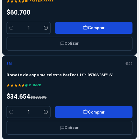
Pocas unidades
$60.700
Comprar
Cantidad
Cotizar
-10%
-10%
OFF
3M
4309
Bonete de espuma celeste Perfect It™ 05708 3M™ 8"
En stock
$34.654
$38.505
Comprar
Cantidad
Cotizar