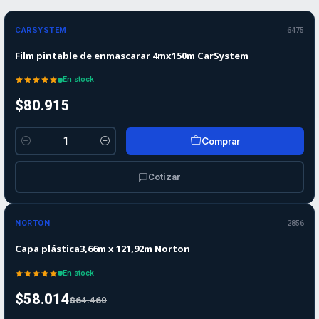
CARSYSTEM
6475
Film pintable de enmascarar 4mx150m CarSystem
En stock
$80.915
Comprar
Cantidad
Cotizar
-10%
-10%
OFF
NORTON
2856
Capa plástica3,66m x 121,92m Norton
En stock
$58.014
$64.460