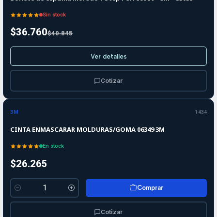
Sin stock
$36.760
$40.845
Ver detalles
Cotizar
3M
1434
CINTA ENMASCARAR MOLDURAS/GOMA 06349 3M
En stock
$26.265
Comprar
Cantidad
Cotizar