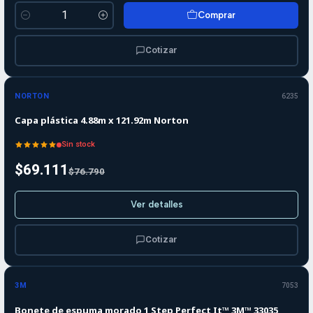
Comprar
Cantidad
Cotizar
-10%
-10%
OFF
NORTON
6235
Agotado
Capa plástica 4.88m x 121.92m Norton
Sin stock
$69.111
$76.790
Ver detalles
Cotizar
-10%
-10%
OFF
3M
7053
Agotado
Bonete de espuma morado 1 Step Perfect It™ 3M™ 33035