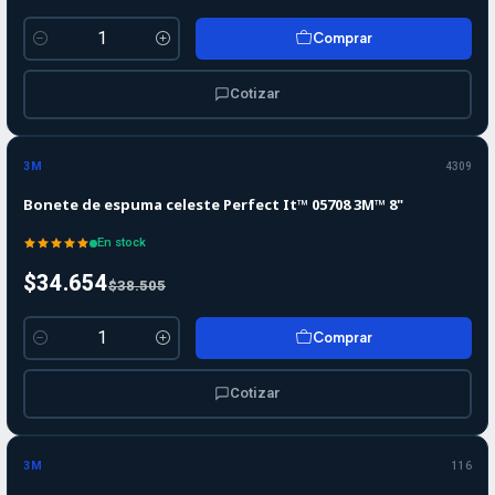
Comprar
Cantidad
Cotizar
-10%
-10%
OFF
3M
4309
Bonete de espuma celeste Perfect It™ 05708 3M™ 8"
En stock
$34.654
$38.505
Comprar
Cantidad
Cotizar
3M
116