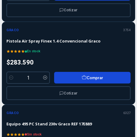
Cotizar
GRACO
3754
Pistola Air Spray Finex 1.4 Convencional Graco
En stock
$283.590
Comprar
Cantidad
Cotizar
Agotado
GRACO
6327
Equipo 495 PC Stand 230v Graco REF 17E889
Sin stock