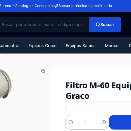
Serena - Santiago - Concepción
Asesoría técnica especializada
Buscar
Automotriz
Equipos Graco
Equipos Samoa
Marcas
Filtro M-60 Equ
Graco
|
Cantidad