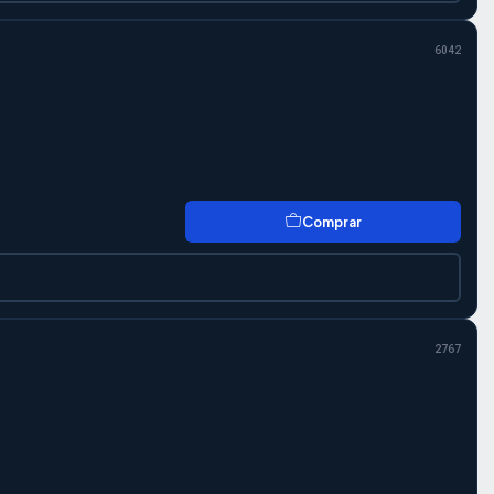
6042
Comprar
2767