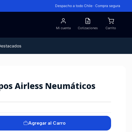
Despacho a todo Chile · Compra segura
Mi cuenta
Cotizaciones
Carrito
Destacados
ipos Airless Neumáticos
Agregar al Carro