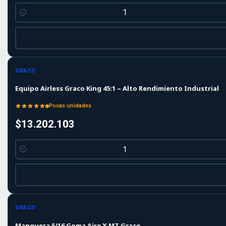
Cantidad
GRACO
Equipo Airless Graco King 45:1 – Alto Rendimiento Industrial
Pocas unidades
$13.202.103
Cantidad
GRACO
Manguera 5/16 Goma Aire X MT Graco