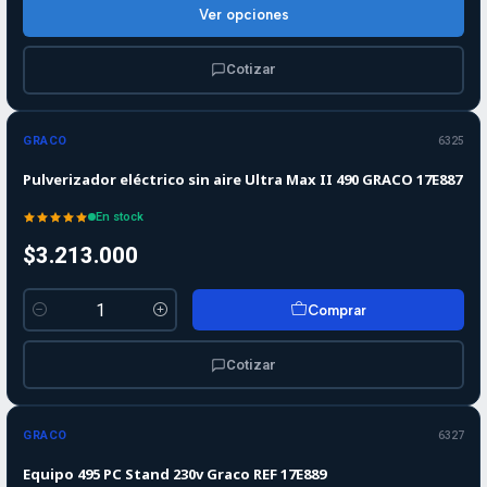
Ver opciones
Cotizar
GRACO
6325
Pulverizador eléctrico sin aire Ultra Max II 490 GRACO 17E887
En stock
$3.213.000
Comprar
Cantidad
Cotizar
Agotado
GRACO
6327
Equipo 495 PC Stand 230v Graco REF 17E889