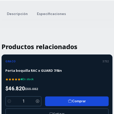
Descripción
Especificaciones
Productos relacionados
-15%
-15%
OFF
GRACO
3732
Porta boquilla RAC x GUARD 7/8in
En stock
$46.820
$55.082
Comprar
Cantidad
Cotizar