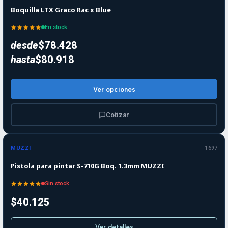
Boquilla LTX Graco Rac x Blue
En stock
desde
$78.428
hasta
$80.918
Ver opciones
Cotizar
Agotado
MUZZI
1697
Pistola para pintar S-710G Boq. 1.3mm MUZZI
Sin stock
$40.125
Ver detalles