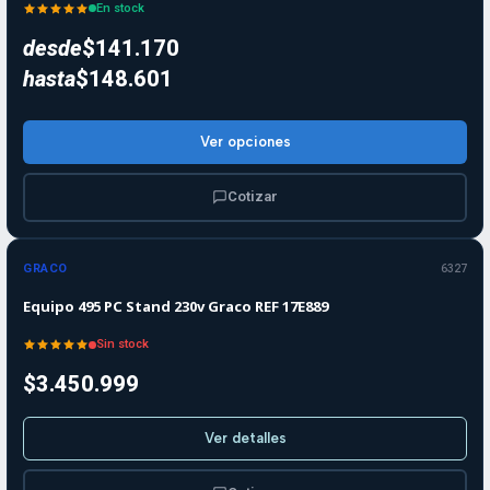
En stock
desde
$141.170
hasta
$148.601
Ver opciones
Cotizar
Agotado
GRACO
6327
Equipo 495 PC Stand 230v Graco REF 17E889
Sin stock
$3.450.999
Ver detalles