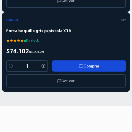
Cotizar
-15%
-15%
OFF
GRACO
3932
Porta boquilla gris p/pistola XTR
En stock
$74.102
$87.179
Comprar
Cantidad
Cotizar