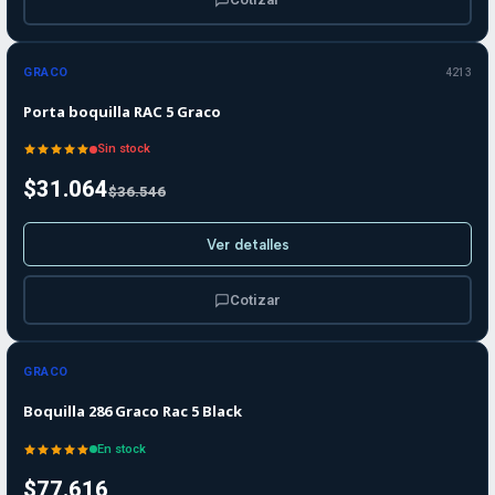
-15%
-15%
OFF
GRACO
4213
Agotado
Porta boquilla RAC 5 Graco
Sin stock
$31.064
$36.546
Ver detalles
Cotizar
GRACO
Boquilla 286 Graco Rac 5 Black
En stock
$77.616