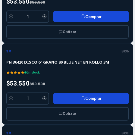
$53.550
$59.500
Comprar
Cantidad
Cotizar
-10%
-10%
OFF
3M
8036
PN 36420 DISCO 6" GRANO 80 BLUE NET EN ROLLO 3M
En stock
$53.550
$59.500
Comprar
Cantidad
Cotizar
3M
8039