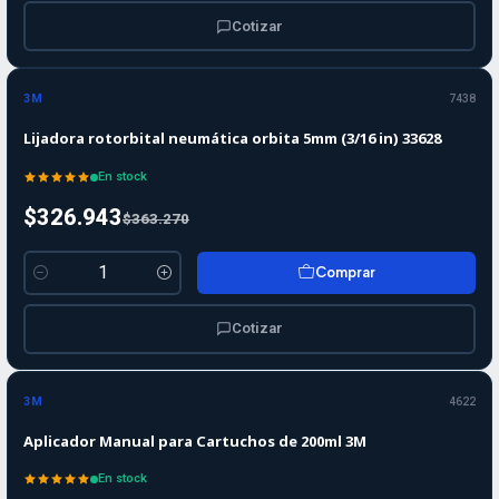
Cotizar
-10%
-10%
OFF
3M
7438
Lijadora rotorbital neumática orbita 5mm (3/16 in) 33628
En stock
$326.943
$363.270
Comprar
Cantidad
Cotizar
-10%
-10%
OFF
3M
4622
Aplicador Manual para Cartuchos de 200ml 3M
En stock