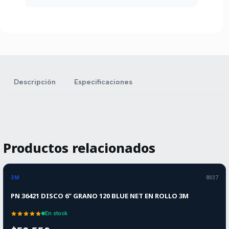
Descripción
Especificaciones
Productos relacionados
-10%
-10%
OFF
3M
8037
PN 36421 DISCO 6" GRANO 120 BLUE NET EN ROLLO 3M
En stock