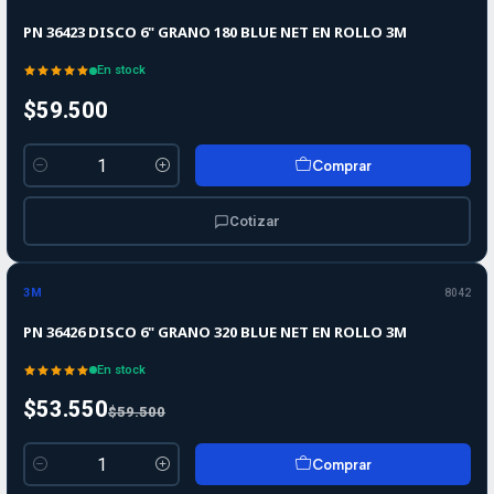
PN 36423 DISCO 6" GRANO 180 BLUE NET EN ROLLO 3M
En stock
$59.500
Comprar
Cantidad
Cotizar
-10%
-10%
OFF
3M
8042
PN 36426 DISCO 6" GRANO 320 BLUE NET EN ROLLO 3M
En stock
$53.550
$59.500
Comprar
Cantidad