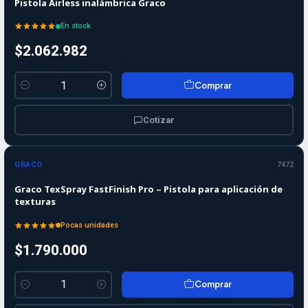
Pistola Airless inalámbrica Graco
En stock
$2.062.982
Comprar
Cantidad
Cotizar
GRACO
7472
Graco TexSpray FastFinish Pro – Pistola para aplicación de
texturas
Pocas unidades
$1.790.000
Comprar
Cantidad