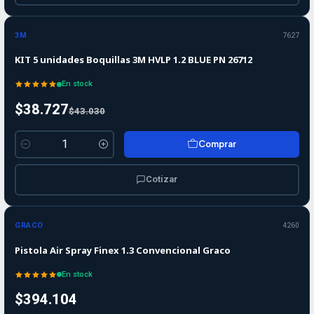
-10%
OFF
3M
7627
KIT 5 unidades Boquillas 3M HVLP 1.2 BLUE PN 26712
En stock
$38.727
$43.030
Comprar
Cantidad
Cotizar
GRACO
4260
Pistola Air Spray Finex 1.3 Convencional Graco
En stock
$394.104