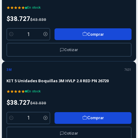
En stock
$38.727
$43.030
Comprar
Cantidad
Cotizar
-10%
-10%
OFF
3M
7631
KIT 5 Unidades Boquillas 3M HVLP 2.0 RED PN 26720
En stock
$38.727
$43.030
Comprar
Cantidad
Cotizar
-10%