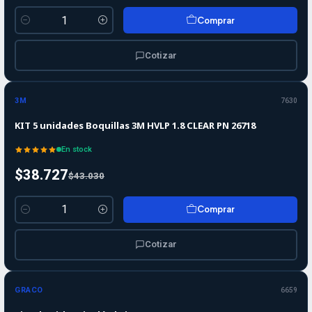
Comprar
Cantidad
Cotizar
-10%
-10%
OFF
3M
7630
KIT 5 unidades Boquillas 3M HVLP 1.8 CLEAR PN 26718
En stock
$38.727
$43.030
Comprar
Cantidad
Cotizar
GRACO
6659