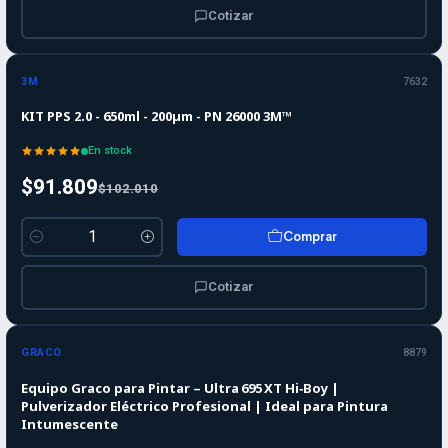
Cotizar
-10%
-10%
OFF
3M
7632
KIT PPS 2.0 - 650ml - 200µm - PN 26000 3M™
En stock
$91.809
$102.010
Comprar
Cantidad
Cotizar
GRACO
8879
Equipo Graco para Pintar – Ultra 695 XT Hi‑Boy |
Pulverizador Eléctrico Profesional | Ideal para Pintura
Intumescente