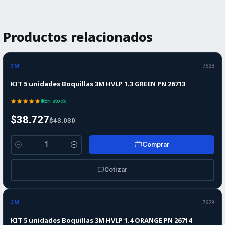
Productos relacionados
-10%
-10%
OFF
3M
7628
KIT 5 unidades Boquillas 3M HVLP 1.3 GREEN PN 26713
En stock
$38.727
$43.030
Comprar
Cantidad
Cotizar
-10%
-10%
OFF
3M
7629
KIT 5 unidades Boquillas 3M HVLP 1.4 ORANGE PN 26714